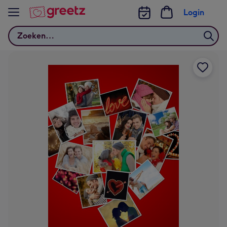
Bekijk meer
Login
Zoeken