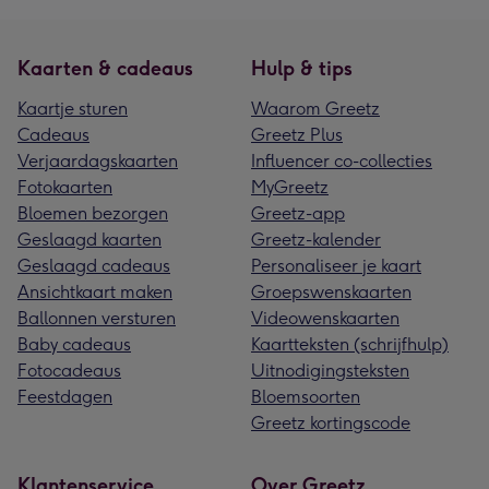
Kaarten & cadeaus
Hulp & tips
Kaartje sturen
Waarom Greetz
Cadeaus
Greetz Plus
Verjaardagskaarten
Influencer co-collecties
Fotokaarten
MyGreetz
Bloemen bezorgen
Greetz-app
Geslaagd kaarten
Greetz-kalender
Geslaagd cadeaus
Personaliseer je kaart
Ansichtkaart maken
Groepswenskaarten
Ballonnen versturen
Videowenskaarten
Baby cadeaus
Kaartteksten (schrijfhulp)
Fotocadeaus
Uitnodigingsteksten
Feestdagen
Bloemsoorten
Greetz kortingscode
Klantenservice
Over Greetz