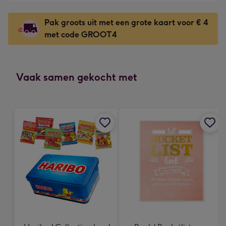
-
-
€6,49
Dimensions:
Pak groots uit met een grote kaart voor € 4
-
167
met code GROOT4
Voor
x
de
231
onuitwisbare
mm
indruk
Vaak samen gekocht met
-
Dimensions:
241
x
333
mm