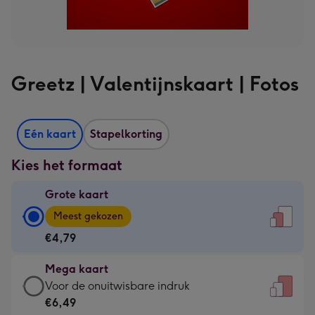
Greetz | Valentijnskaart | Fotos
Eén kaart
Stapelkorting
Kies het formaat
Grote kaart
Grote
Meest gekozen
kaart
€4,79
-
€4,79
Mega kaart
-
Mega
Voor de onuitwisbare indruk
Meest
kaart
€6,49
gekozen