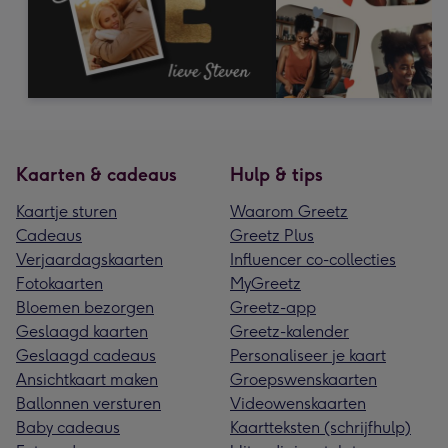
Kaarten & cadeaus
Hulp & tips
Kaartje sturen
Waarom Greetz
Cadeaus
Greetz Plus
Verjaardagskaarten
Influencer co-collecties
Fotokaarten
MyGreetz
Bloemen bezorgen
Greetz-app
Geslaagd kaarten
Greetz-kalender
Geslaagd cadeaus
Personaliseer je kaart
Ansichtkaart maken
Groepswenskaarten
Ballonnen versturen
Videowenskaarten
Baby cadeaus
Kaartteksten (schrijfhulp)