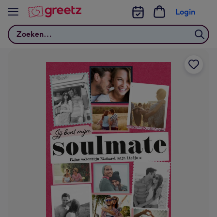
Bekijk meer
Login
Zoeken