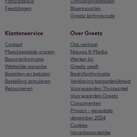
Fotocadeaus
Uitnodigingsteksten
Feestdagen
Bloemsoorten
Greetz kortingscode
Klantenservice
Over Greetz
Contact
Ons verhaal
Meestgestelde vragen
Nieuws & Media
Bezorginformatie
Werken bij
Wettelijke garantie
Greetz geeft
Bestellen en betalen
Bedrijfsinformatie
Bestelling annuleren
Verklaring toegankelijkheid
Retourneren
Voorwaarden Thuiswinkel
Voorwaarden Greetz
Consumenten
Privacy - geupdate
december 2024
Cookies
Verantwoordelijke