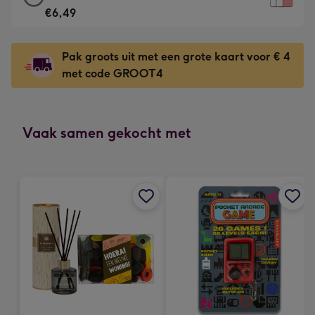
Meest
kaart
€6,49
gekozen
-
-
€6,49
Dimensions:
Pak groots uit met een grote kaart voor € 4
-
167
met code GROOT4
Voor
x
de
231
onuitwisbare
mm
indruk
Vaak samen gekocht met
-
Dimensions:
241
x
333
mm