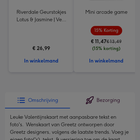
Riverdale Geurstokjes
Mini arcade game
Lotus & Jasmine | Veel
Liefs Snoepsleutels en
15% Korting
drophuisjes 325g
€ 11,47
€ 13,49
€ 26,99
(15% korting)
In winkelmand
In winkelmand
Omschrijving
Bezorging
Leuke Valentijnskaart met aanpasbare tekst en
foto's. Wenskaart van Greetz ontworpen door
Greetz designers, volgens de laatste trends. Voeg je
eigen foto('s), tekst, & versiering toe om de kaart