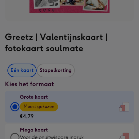
Greetz | Valentijnskaart |
fotokaart soulmate
Eén kaart
Stapelkorting
Kies het formaat
Grote kaart
Grote
Meest gekozen
kaart
€4,79
-
€4,79
Mega kaart
-
Mega
Voor de onuitwisbare indruk