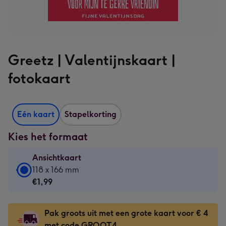
Greetz | Valentijnskaart |
fotokaart
Eén kaart
Stapelkorting
Kies het formaat
Ansichtkaart
Ansichtkaart
118 x 166 mm
-
€1,99
€1,99
-
Pak groots uit met een grote kaart voor € 4
118
met code GROOT4