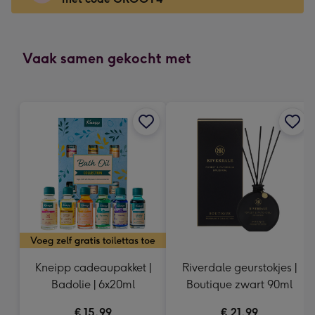
x
166
mm
-
Vaak samen gekocht met
Dimensions:
118
x
166
mm
Kneipp cadeaupakket |
Riverdale geurstokjes |
Badolie | 6x20ml
Boutique zwart 90ml
€ 15,99
€ 21,99