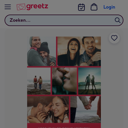
Bekijk meer
Login
Zoeken