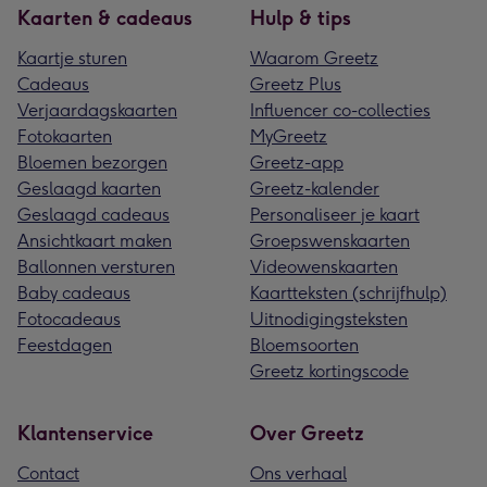
Kaarten & cadeaus
Hulp & tips
Kaartje sturen
Waarom Greetz
Cadeaus
Greetz Plus
Verjaardagskaarten
Influencer co-collecties
Fotokaarten
MyGreetz
Bloemen bezorgen
Greetz-app
Geslaagd kaarten
Greetz-kalender
Geslaagd cadeaus
Personaliseer je kaart
Ansichtkaart maken
Groepswenskaarten
Ballonnen versturen
Videowenskaarten
Baby cadeaus
Kaartteksten (schrijfhulp)
Fotocadeaus
Uitnodigingsteksten
Feestdagen
Bloemsoorten
Greetz kortingscode
Klantenservice
Over Greetz
Contact
Ons verhaal