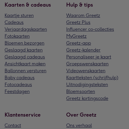
Kaarten & cadeaus
Hulp & tips
Kaartje sturen
Waarom Greetz
Cadeaus
Greetz Plus
Verjaardagskaarten
Influencer co-collecties
Fotokaarten
MyGreetz
Bloemen bezorgen
Greetz-app
Geslaagd kaarten
Greetz-kalender
Geslaagd cadeaus
Personaliseer je kaart
Ansichtkaart maken
Groepswenskaarten
Ballonnen versturen
Videowenskaarten
Baby cadeaus
Kaartteksten (schrijfhulp)
Fotocadeaus
Uitnodigingsteksten
Feestdagen
Bloemsoorten
Greetz kortingscode
Klantenservice
Over Greetz
Contact
Ons verhaal