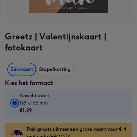
Greetz | Valentijnskaart |
fotokaart
Eén kaart
Stapelkorting
Kies het formaat
Ansichtkaart
Ansichtkaart
118 x 166 mm
-
€1,99
€1,99
-
Pak groots uit met een grote kaart voor € 4
118
met code GROOT4