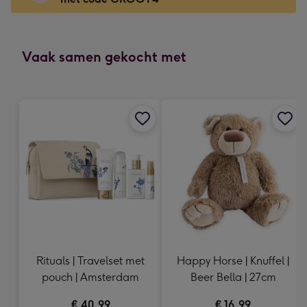
x
166
mm
-
Vaak samen gekocht met
Dimensions:
118
x
166
mm
Rituals | Travelset met
Happy Horse | Knuffel |
pouch | Amsterdam
Beer Bella | 27cm
€ 40,99
€ 16,99