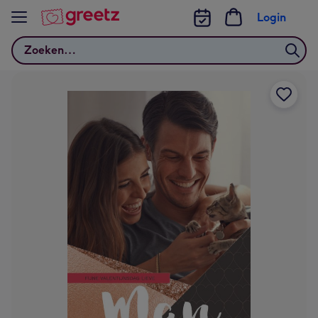
Bekijk meer
Login
Zoeken