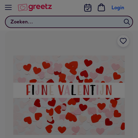
Bekijk meer
Login
Zoeken