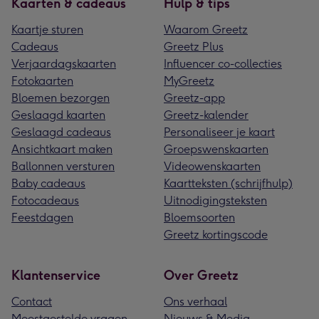
Kaarten & cadeaus
Hulp & tips
Kaartje sturen
Waarom Greetz
Cadeaus
Greetz Plus
Verjaardagskaarten
Influencer co-collecties
Fotokaarten
MyGreetz
Bloemen bezorgen
Greetz-app
Geslaagd kaarten
Greetz-kalender
Geslaagd cadeaus
Personaliseer je kaart
Ansichtkaart maken
Groepswenskaarten
Ballonnen versturen
Videowenskaarten
Baby cadeaus
Kaartteksten (schrijfhulp)
Fotocadeaus
Uitnodigingsteksten
Feestdagen
Bloemsoorten
Greetz kortingscode
Klantenservice
Over Greetz
Contact
Ons verhaal
Meestgestelde vragen
Nieuws & Media