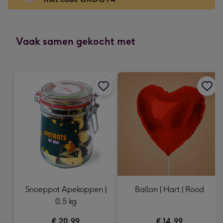
x
118
mm
-
Vaak samen gekocht met
Dimensions:
166
x
118
mm
Snoeppot Apekoppen |
Ballon | Hart | Rood
0,5 kg
€ 20,99
€ 14,99