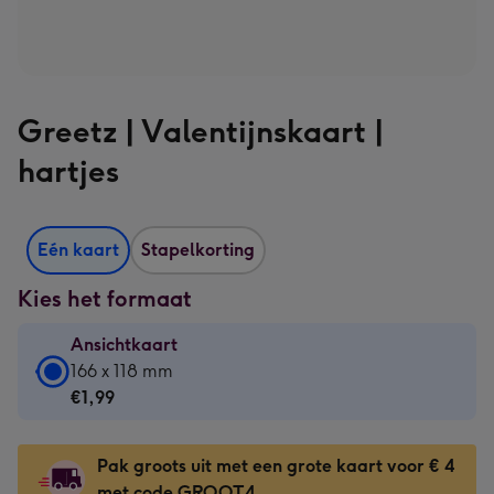
Greetz | Valentijnskaart |
hartjes
Eén kaart
Stapelkorting
Kies het formaat
Ansichtkaart
Ansichtkaart
166 x 118 mm
-
€1,99
€1,99
-
Pak groots uit met een grote kaart voor € 4
166
met code GROOT4