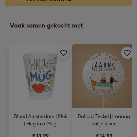
x
166
mm
-
Vaak samen gekocht met
Dimensions:
118
x
166
mm
Blond Amsterdam | Mok
Ballon | Teckel | Laaang
| Hug in a Mug
zal je leven
€ 13,99
€ 14,99