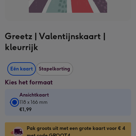
Greetz | Valentijnskaart |
kleurrijk
Eén kaart
Stapelkorting
Kies het formaat
Ansichtkaart
Ansichtkaart
118 x 166 mm
-
€1,99
€1,99
-
Pak groots uit met een grote kaart voor € 4
118
met code GROOT4