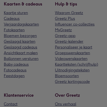
Kaarten & cadeaus
Hulp & tips
Kaartje sturen
Waarom Greetz
Cadeaus
Greetz Plus
Verjaardagskaarten
Influencer co-collecties
Fotokaarten
MyGreetz
Bloemen bezorgen
Greetz-app
Geslaagd kaarten
Greetz-kalender
Geslaagd cadeaus
Personaliseer je kaart
Ansichtkaart maken
Groepswenskaarten
Ballonnen versturen
Videowenskaarten
Baby cadeaus
Kaartteksten (schrijfhulp)
Fotocadeaus
Uitnodigingsteksten
Feestdagen
Bloemsoorten
Greetz kortingscode
Klantenservice
Over Greetz
Contact
Ons verhaal