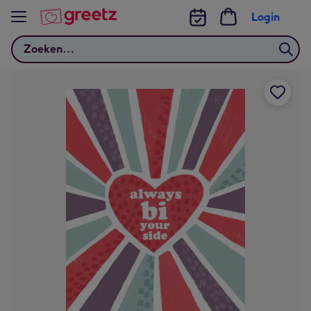
Bekijk meer
Login
Zoeken