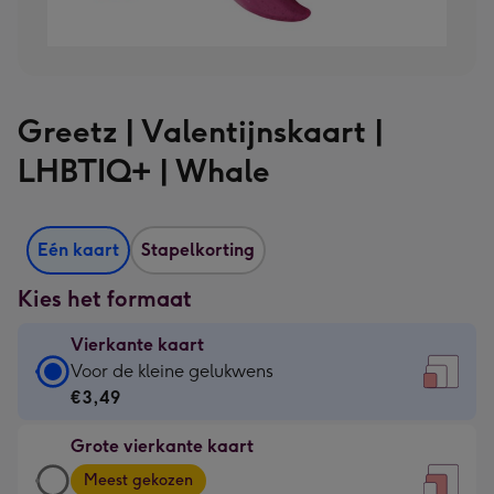
Greetz | Valentijnskaart |
LHBTIQ+ | Whale
Eén kaart
Stapelkorting
Kies het formaat
Vierkante kaart
Vierkante
Voor de kleine gelukwens
kaart
€3,49
-
Grote vierkante kaart
€3,49
Grote
-
Meest gekozen