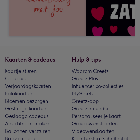
Kaarten & cadeaus
Hulp & tips
Kaartje sturen
Waarom Greetz
Cadeaus
Greetz Plus
Verjaardagskaarten
Influencer co-collecties
Fotokaarten
MyGreetz
Bloemen bezorgen
Greetz-app
Geslaagd kaarten
Greetz-kalender
Geslaagd cadeaus
Personaliseer je kaart
Ansichtkaart maken
Groepswenskaarten
Ballonnen versturen
Videowenskaarten
Baby cadeaus
Kaartteksten (schrijfhulp)