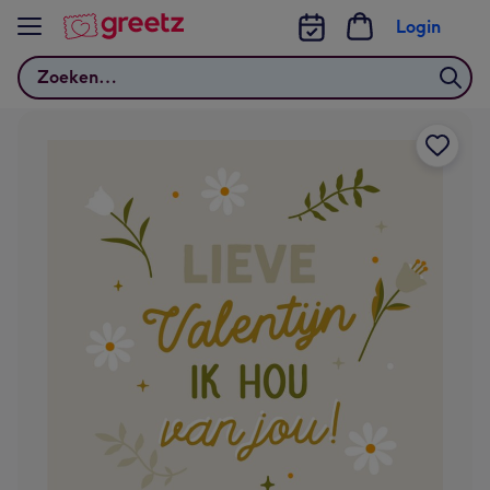
Bekijk meer
Login
Zoeken