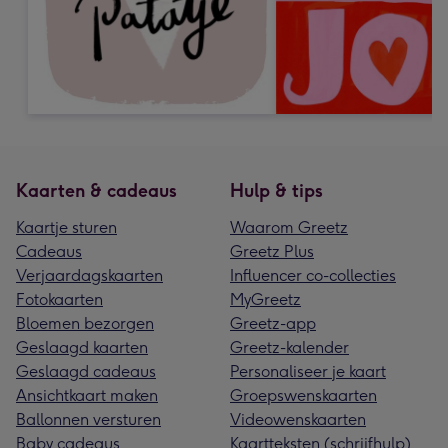
Kaarten & cadeaus
Hulp & tips
Kaartje sturen
Waarom Greetz
Cadeaus
Greetz Plus
Verjaardagskaarten
Influencer co-collecties
Fotokaarten
MyGreetz
Bloemen bezorgen
Greetz-app
Geslaagd kaarten
Greetz-kalender
Geslaagd cadeaus
Personaliseer je kaart
Ansichtkaart maken
Groepswenskaarten
Ballonnen versturen
Videowenskaarten
Baby cadeaus
Kaartteksten (schrijfhulp)