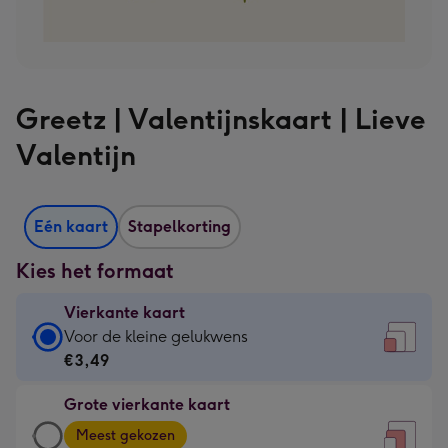
Greetz | Valentijnskaart | Lieve
Valentijn
Eén kaart
Stapelkorting
Kies het formaat
Vierkante kaart
Vierkante
Voor de kleine gelukwens
kaart
€3,49
-
Grote vierkante kaart
€3,49
Grote
-
Meest gekozen