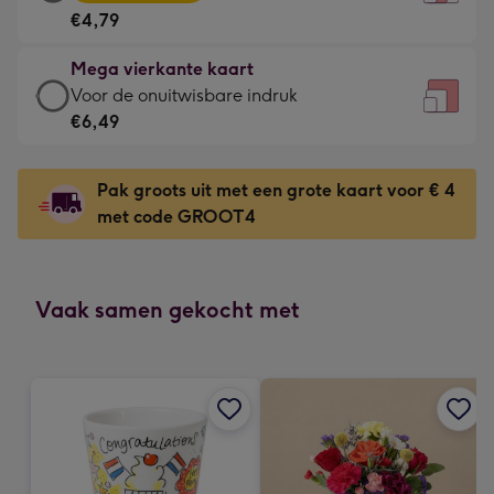
vierkante
Voor
€4,79
kaart
de
-
kleine
Mega vierkante kaart
€4,79
gelukwens
Mega
Voor de onuitwisbare indruk
-
-
vierkante
€6,49
Meest
Dimensions:
kaart
gekozen
130
-
-
Pak groots uit met een grote kaart voor € 4
x
€6,49
Dimensions:
met code GROOT4
130
-
167
mm
Voor
x
de
167
onuitwisbare
Vaak samen gekocht met
mm
indruk
-
Dimensions:
240
x
240
mm