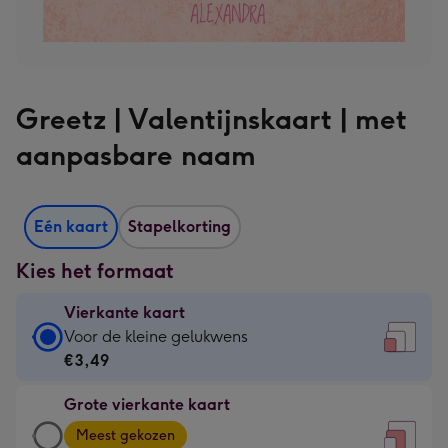
Greetz | Valentijnskaart | met
aanpasbare naam
Eén kaart
Stapelkorting
Kies het formaat
Vierkante kaart
Vierkante
Voor de kleine gelukwens
kaart
€3,49
-
Grote vierkante kaart
€3,49
Grote
-
Meest gekozen