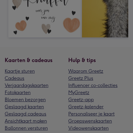
Kaarten & cadeaus
Hulp & tips
Kaartje sturen
Waarom Greetz
Cadeaus
Greetz Plus
Verjaardagskaarten
Influencer co-collecties
Fotokaarten
MyGreetz
Bloemen bezorgen
Greetz-app
Geslaagd kaarten
Greetz-kalender
Geslaagd cadeaus
Personaliseer je kaart
Ansichtkaart maken
Groepswenskaarten
Ballonnen versturen
Videowenskaarten