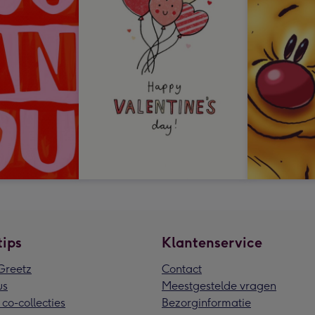
tips
Klantenservice
reetz
Contact
us
Meestgestelde vragen
 co-collecties
Bezorginformatie