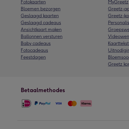
Fotokaarten
MyGreetz
Bloemen bezorgen
Greetz-a
Geslaagd kaarten
Greetz-ka
Geslaagd cadeaus
Personalis
Ansichtkaart maken
Groepswe
Ballonnen versturen
Videowen
Baby cadeaus
Kaarttekst
Fotocadeaus
Uitnodigi
Feestdagen
Bloemsoo
Greetz ko
Betaalmethodes