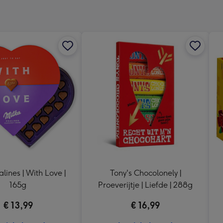
240
x
240
mm
alines | With Love |
Tony's Chocolonely |
165g
Proeverijtje | Liefde | 288g
€ 13,99
€ 16,99