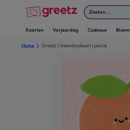
Bekijk meer
Zoeken
Vervolgkeuzelijst
Vervolgkeuzelijst
Vervolgkeuzelijst
Vervolgkeuz
Kaarten
Verjaardag
Cadeaus
Bloem
Kaarten openen
Verjaardag openen
Cadeaus openen
Bloemen o
Home
Greetz | Valentijnskaart | perzik