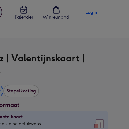
Login
Kalender
Winkelmand
jst
en
 | Valentijnskaart |
k
t
Stapelkorting
formaat
ante kaart
ante
de kleine gelukwens