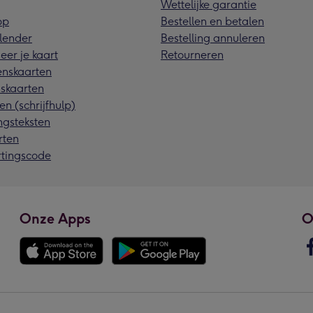
Wettelijke garantie
pp
Bestellen en betalen
lender
Bestelling annuleren
eer je kaart
Retourneren
nskaarten
skaarten
en (schrijfhulp)
ngsteksten
rten
rtingscode
Onze Apps
O