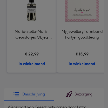
Marie-Stella-Maris |
My Jewellery | armband
Geurstokjes Objets
hartje | goudkleurig
d'Amsterdam | 100 ml
€ 22,99
€ 15,99
In winkelmand
In winkelmand
Omschrijving
Bezorging
Wenskaart van Greetz ontworpen door Lizzy,