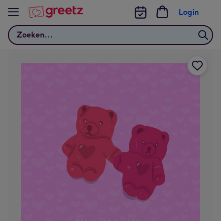
Bekijk meer
Login
Zoeken