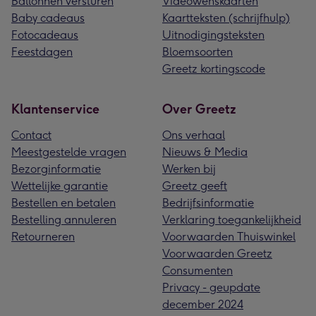
Ballonnen versturen
Videowenskaarten
Baby cadeaus
Kaartteksten (schrijfhulp)
Fotocadeaus
Uitnodigingsteksten
Feestdagen
Bloemsoorten
Greetz kortingscode
Klantenservice
Over Greetz
Contact
Ons verhaal
Meestgestelde vragen
Nieuws & Media
Bezorginformatie
Werken bij
Wettelijke garantie
Greetz geeft
Bestellen en betalen
Bedrijfsinformatie
Bestelling annuleren
Verklaring toegankelijkheid
Retourneren
Voorwaarden Thuiswinkel
Voorwaarden Greetz
Consumenten
Privacy - geupdate
december 2024