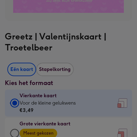
Greetz | Valentijnskaart |
Troetelbeer
Eén kaart
Stapelkorting
Kies het formaat
Vierkante kaart
Vierkante
Voor de kleine gelukwens
kaart
€3,49
-
Grote vierkante kaart
€3,49
Grote
-
Meest gekozen