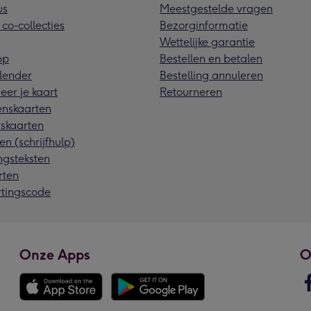
us
Meestgestelde vragen
 co-collecties
Bezorginformatie
Wettelijke garantie
pp
Bestellen en betalen
lender
Bestelling annuleren
eer je kaart
Retourneren
nskaarten
skaarten
en (schrijfhulp)
ngsteksten
rten
rtingscode
Onze Apps
O