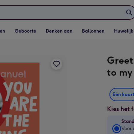
elijst
Vervolgkeuzelijst
Vervolgkeuzelijst
Vervolgkeuzelijst
Vervolgkeuzeli
en
Geboorte
Denken aan
Ballonnen
Huwelijk
penen
Geboorte openen
Denken aan openen
Ballonnen openen
Huwelijk open
Greetz
to my
Eén kaar
Kies het 
Stan
Stan
Voor 