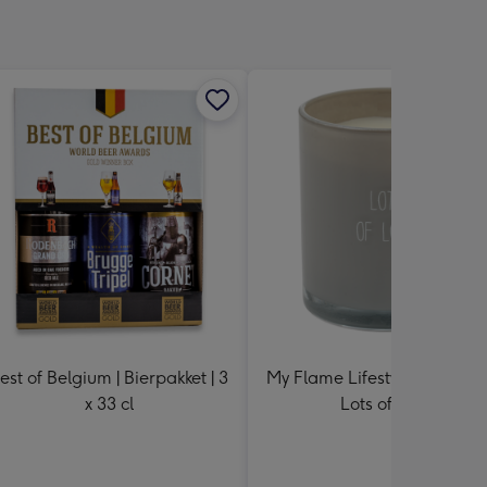
est of Belgium | Bierpakket | 3
My Flame Lifestyle | Sojakaar
x 33 cl
Lots of Love