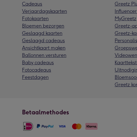
Cadeaus
Greetz Pl
Verjaardagskaarten
Influencer
Fotokaarten
MyGreetz
Bloemen bezorgen
Greetz-a
Geslaagd kaarten
Greetz-ka
Geslaagd cadeaus
Personalis
Ansichtkaart maken
Groepswe
Ballonnen versturen
Videowen
Baby cadeaus
Kaarttekst
Fotocadeaus
Uitnodigi
Feestdagen
Bloemsoo
Greetz ko
Betaalmethodes