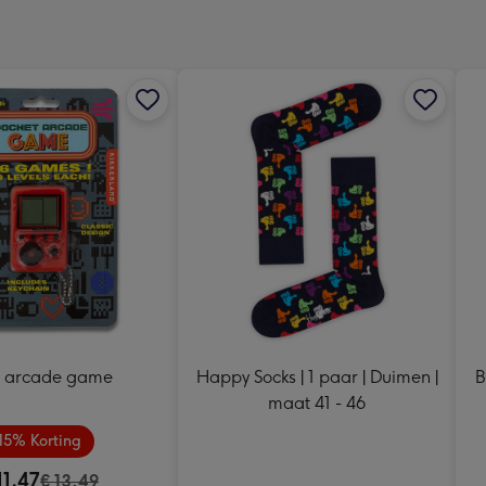
x
333
mm
i arcade game
Happy Socks | 1 paar | Duimen |
B
maat 41 - 46
15% Korting
11,47
€ 13,49