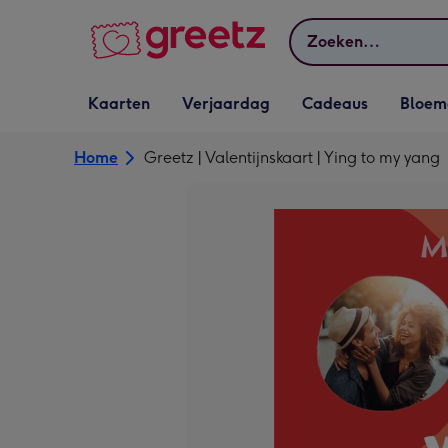
Bekijk meer
Zoeken
Vervolgkeuzelijst
Vervolgkeuzelijst
Vervolgkeuzelijst
Vervolgkeuz
Kaarten
Verjaardag
Cadeaus
Bloem
Kaarten openen
Verjaardag openen
Cadeaus openen
Bloemen o
Home
Greetz | Valentijnskaart | Ying to my yang