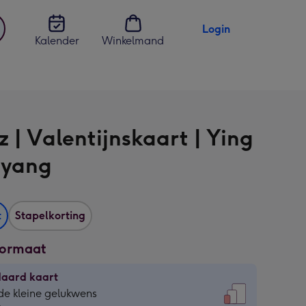
Login
Kalender
Winkelmand
jst
en
 | Valentijnskaart | Ying
 yang
t
Stapelkorting
formaat
daard kaart
daard
de kleine gelukwens