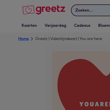
Bekijk meer
Zoeken
Vervolgkeuzelijst
Vervolgkeuzelijst
Vervolgkeuzelijst
Vervolgkeuz
Kaarten
Verjaardag
Cadeaus
Bloem
Kaarten openen
Verjaardag openen
Cadeaus openen
Bloemen o
Home
Greetz | Valentijnskaart | You are here