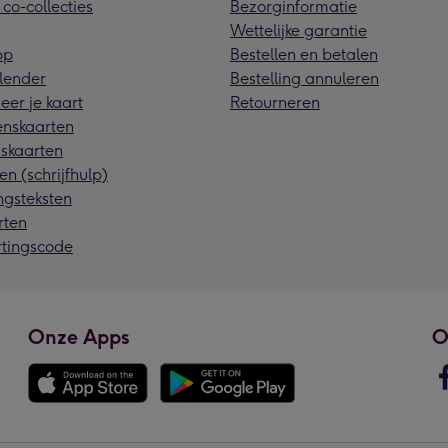
 co-collecties
Bezorginformatie
Wettelijke garantie
pp
Bestellen en betalen
lender
Bestelling annuleren
eer je kaart
Retourneren
nskaarten
skaarten
en (schrijfhulp)
ngsteksten
rten
rtingscode
Onze Apps
O