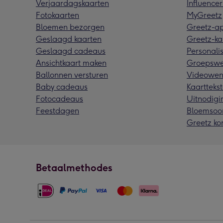
Verjaardagskaarten
Influencer
Fotokaarten
MyGreetz
Bloemen bezorgen
Greetz-a
Geslaagd kaarten
Greetz-ka
Geslaagd cadeaus
Personalis
Ansichtkaart maken
Groepswe
Ballonnen versturen
Videowen
Baby cadeaus
Kaarttekst
Fotocadeaus
Uitnodigi
Feestdagen
Bloemsoo
Greetz ko
Betaalmethodes