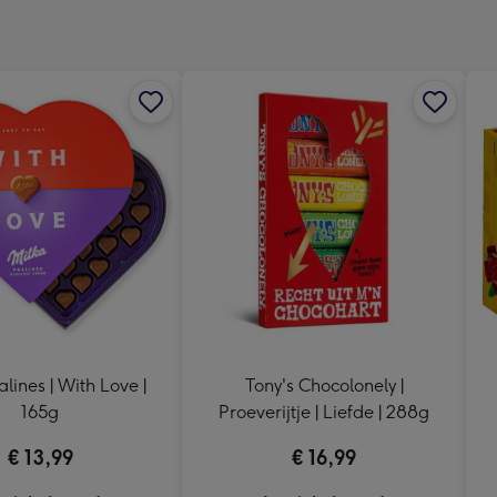
240
x
240
mm
alines | With Love |
Tony's Chocolonely |
165g
Proeverijtje | Liefde | 288g
€ 13,99
€ 16,99