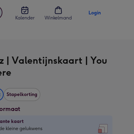
Login
Kalender
Winkelmand
jst
en
 | Valentijnskaart | You
ere
t
Stapelkorting
formaat
ante kaart
ante
de kleine gelukwens