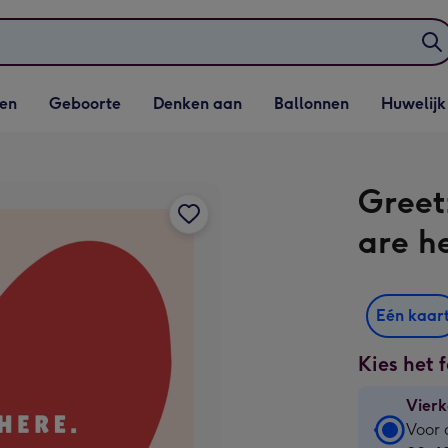
elijst
Vervolgkeuzelijst
Vervolgkeuzelijst
Vervolgkeuzelijst
Vervolgkeuzeli
en
Geboorte
Denken aan
Ballonnen
Huwelijk
penen
Geboorte openen
Denken aan openen
Ballonnen openen
Huwelijk open
Greetz
are h
Eén kaar
Kies het 
Vierk
Vierk
Voor 