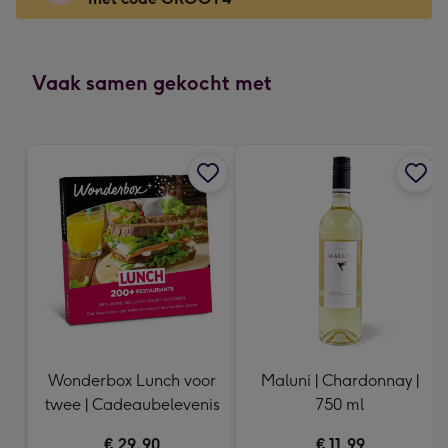
x
166
mm
-
Vaak samen gekocht met
Dimensions:
118
x
166
mm
Wonderbox Lunch voor
Maluni | Chardonnay |
twee | Cadeaubelevenis
750 ml
€ 29,90
€ 11,99