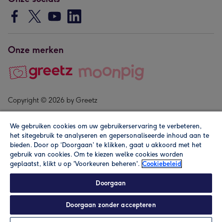
Onze merken
Copyright © 2026 by Greetz
We gebruiken cookies om uw gebruikerservaring te verbeteren,
het sitegebruik te analyseren en gepersonaliseerde inhoud aan te
bieden. Door op ‘Doorgaan’ te klikken, gaat u akkoord met het
gebruik van cookies. Om te kiezen welke cookies worden
geplaatst, klikt u op 'Voorkeuren beheren'.
Cookiebeleid
Alle prijzen zijn inclusief btw en andere heffingen. Lees de
algemene voorwaarden
.
Doorgaan
Doorgaan zonder accepteren
Personaliseren