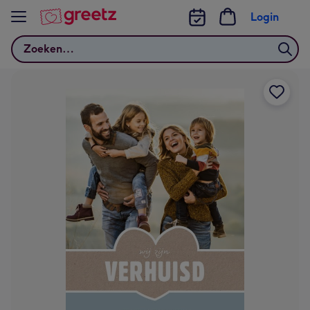
Bekijk meer
Login
Zoeken