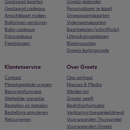
Geslaagd kaarten
Greetz-kalender
Geslaagd cadeaus
Personaliseer je kaart
Ansichtkaart maken
Groepswenskaarten
Ballonnen versturen
Videowenskaarten
Baby cadeaus
Kaartteksten (schrijfhulp)
Fotocadeaus
Uitnodigingsteksten
Feestdagen
Bloemsoorten
Greetz kortingscode
Klantenservice
Over Greetz
Contact
Ons verhaal
Meestgestelde vragen
Nieuws & Media
Bezorginformatie
Werken bij
Wettelijke garantie
Greetz geeft
Bestellen en betalen
Bedrijfsinformatie
Bestelling annuleren
Verklaring toegankelijkheid
Retourneren
Voorwaarden Thuiswinkel
Voorwaarden Greetz