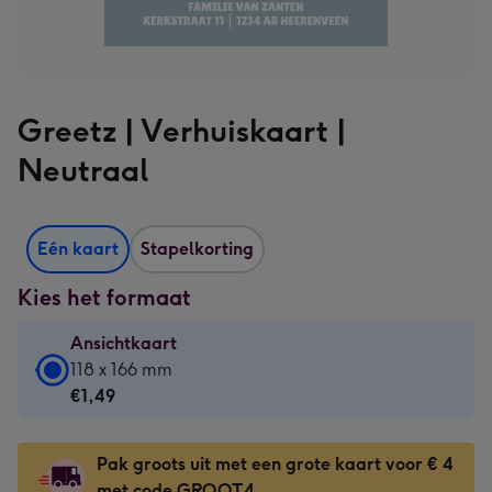
Greetz | Verhuiskaart |
Neutraal
Eén kaart
Stapelkorting
Kies het formaat
Ansichtkaart
Ansichtkaart
118 x 166 mm
-
€1,49
€1,49
-
Pak groots uit met een grote kaart voor € 4
118
met code GROOT4