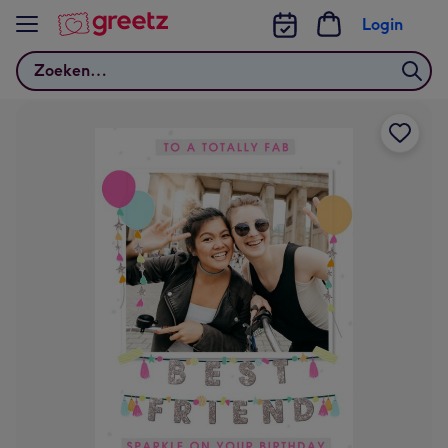
Bekijk meer
Login
Zoeken