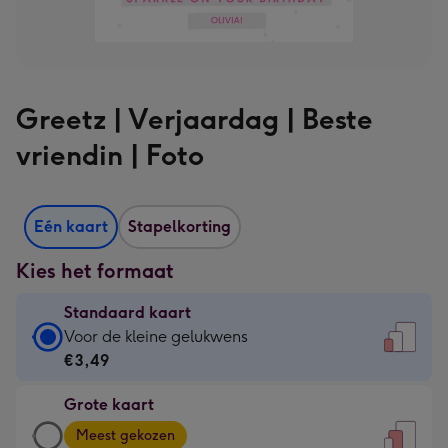
Greetz | Verjaardag | Beste
vriendin | Foto
Eén kaart
Stapelkorting
Kies het formaat
Standaard kaart
Standaard
Voor de kleine gelukwens
kaart
€3,49
-
Grote kaart
€3,49
Grote
-
Meest gekozen