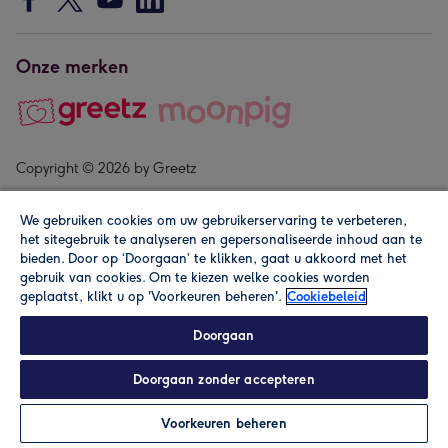
Onze merken
Copyright © 2026 by Greetz
We gebruiken cookies om uw gebruikerservaring te verbeteren,
het sitegebruik te analyseren en gepersonaliseerde inhoud aan te
bieden. Door op ‘Doorgaan’ te klikken, gaat u akkoord met het
gebruik van cookies. Om te kiezen welke cookies worden
geplaatst, klikt u op 'Voorkeuren beheren'.
Cookiebeleid
Alle prijzen zijn inclusief btw en andere heffingen. Lees de
algemene voorwaarden
.
Doorgaan
Doorgaan zonder accepteren
Personaliseren
Voorkeuren beheren