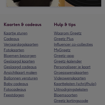
Kaarten & cadeaus
Hulp & tips
Kaartje sturen
Waarom Greetz
Cadeaus
Greetz Plus
Verjaardagskaarten
Influencer co-collecties
Fotokaarten
MyGreetz
Bloemen bezorgen
Greetz-app
Geslaagd kaarten
Greetz-kalender
Geslaagd cadeaus
Personaliseer je kaart
Ansichtkaart maken
Groepswenskaarten
Ballonnen versturen
Videowenskaarten
Baby cadeaus
Kaartteksten (schrijfhulp)
Fotocadeaus
Uitnodigingsteksten
Feestdagen
Bloemsoorten
Greetz kortingscode