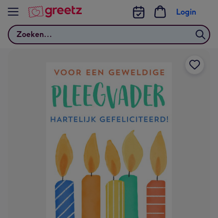
Bekijk meer
Login
Zoeken