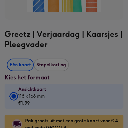
Greetz | Verjaardag | Kaarsjes |
Pleegvader
Eén kaart
Stapelkorting
Kies het formaat
Ansichtkaart
Ansichtkaart
118 x 166 mm
-
€1,99
€1,99
-
Pak groots uit met een grote kaart voor € 4
118
met code GROOT4