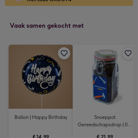
x
166
mm
-
Vaak samen gekocht met
Dimensions:
118
x
166
mm
Ballon | Happy Birthday
Snoeppot
Gereedschapsdrop | 0,9
kg
€ 14,99
€ 21,99