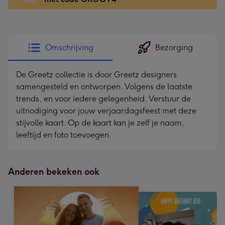
Voor
de
kleine
gelukwens
Omschrijving
Bezorging
-
Dimensions:
De Greetz collectie is door Greetz designers
130
samengesteld en ontworpen. Volgens de laatste
x
trends, en voor iedere gelegenheid. Verstuur de
130
uitnodiging voor jouw verjaardagsfeest met deze
mm
stijvolle kaart. Op de kaart kan je zelf je naam,
leeftijd en foto toevoegen.
Anderen bekeken ook