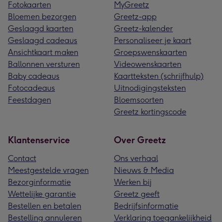
Fotokaarten
MyGreetz
Bloemen bezorgen
Greetz-app
Geslaagd kaarten
Greetz-kalender
Geslaagd cadeaus
Personaliseer je kaart
Ansichtkaart maken
Groepswenskaarten
Ballonnen versturen
Videowenskaarten
Baby cadeaus
Kaartteksten (schrijfhulp)
Fotocadeaus
Uitnodigingsteksten
Feestdagen
Bloemsoorten
Greetz kortingscode
Klantenservice
Over Greetz
Contact
Ons verhaal
Meestgestelde vragen
Nieuws & Media
Bezorginformatie
Werken bij
Wettelijke garantie
Greetz geeft
Bestellen en betalen
Bedrijfsinformatie
Bestelling annuleren
Verklaring toegankelijkheid