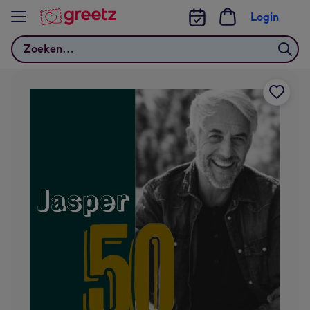
Bekijk meer
Login
Zoeken