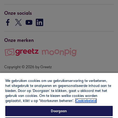
Onze socials
Onze merken
Copyright © 2026 by Greetz
We gebruiken cookies om uw gebruikerservaring te verbeteren,
het sitegebruik te analyseren en gepersonaliseerde inhoud aan te
bieden. Door op ‘Doorgaan’ te klikken, gaat u akkoord met het
gebruik van cookies. Om te kiezen welke cookies worden
geplaatst, klikt u op 'Voorkeuren beheren'.
Cookiebeleid
Alle prijzen zijn inclusief btw en andere heffingen. Lees de
algemene voorwaarden
.
Doorgaan