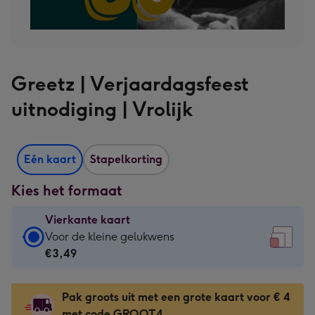
Greetz | Verjaardagsfeest
uitnodiging | Vrolijk
Eén kaart
Stapelkorting
Kies het formaat
Vierkante kaart
Vierkante
Voor de kleine gelukwens
kaart
€3,49
-
€3,49
Pak groots uit met een grote kaart voor € 4
-
met code GROOT4