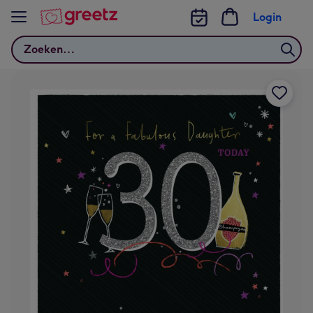
Bekijk meer
Login
Zoeken