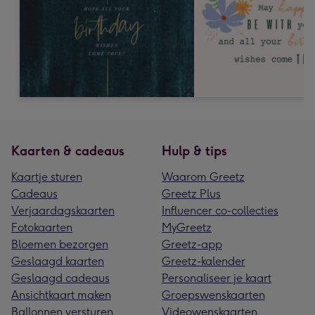
Kaarten & cadeaus
Hulp & tips
Kaartje sturen
Waarom Greetz
Cadeaus
Greetz Plus
Verjaardagskaarten
Influencer co-collecties
Fotokaarten
MyGreetz
Bloemen bezorgen
Greetz-app
Geslaagd kaarten
Greetz-kalender
Geslaagd cadeaus
Personaliseer je kaart
Ansichtkaart maken
Groepswenskaarten
Ballonnen versturen
Videowenskaarten