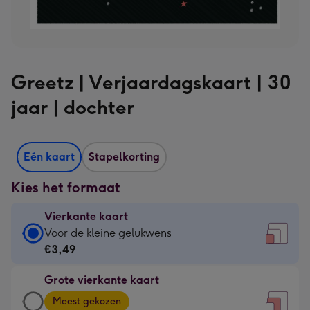
Greetz | Verjaardagskaart | 30
jaar | dochter
Eén kaart
Stapelkorting
Kies het formaat
Vierkante kaart
Vierkante
Voor de kleine gelukwens
kaart
€3,49
-
Grote vierkante kaart
€3,49
Grote
-
Meest gekozen