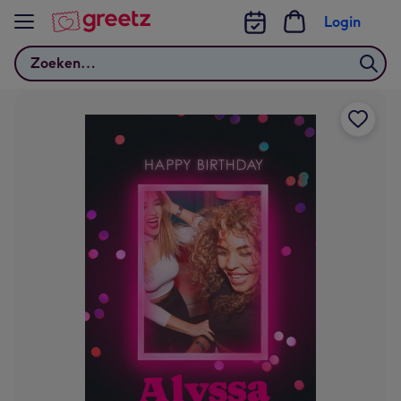
Bekijk meer
Login
Zoeken