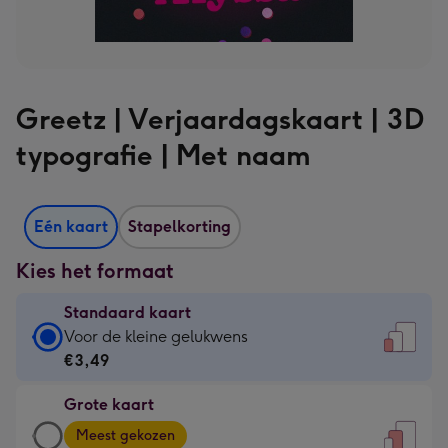
Greetz | Verjaardagskaart | 3D
typografie | Met naam
Eén kaart
Stapelkorting
Kies het formaat
Standaard kaart
Standaard
Voor de kleine gelukwens
kaart
€3,49
-
Grote kaart
€3,49
Grote
-
Meest gekozen