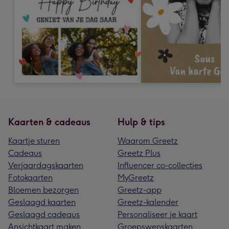
Kaarten & cadeaus
Hulp & tips
Kaartje sturen
Waarom Greetz
Cadeaus
Greetz Plus
Verjaardagskaarten
Influencer co-collecties
Fotokaarten
MyGreetz
Bloemen bezorgen
Greetz-app
Geslaagd kaarten
Greetz-kalender
Geslaagd cadeaus
Personaliseer je kaart
Ansichtkaart maken
Groepswenskaarten