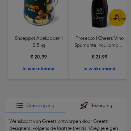
Snoeppot Apekoppen |
Prosecco | Cheers Vino
0,5 kg
Spumante incl. lampje |
750 ml
€ 20,99
€ 21,99
In winkelmand
In winkelmand
Omschrijving
Bezorging
Wenskaart van Greetz ontworpen door Greetz
designers, volgens de laatste trends. Voeg je eigen