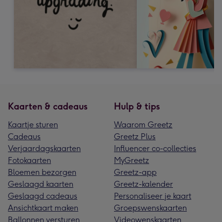
Kaarten & cadeaus
Hulp & tips
Kaartje sturen
Waarom Greetz
Cadeaus
Greetz Plus
Verjaardagskaarten
Influencer co-collecties
Fotokaarten
MyGreetz
Bloemen bezorgen
Greetz-app
Geslaagd kaarten
Greetz-kalender
Geslaagd cadeaus
Personaliseer je kaart
Ansichtkaart maken
Groepswenskaarten
Ballonnen versturen
Videowenskaarten