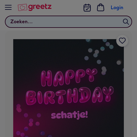
Bekijk meer
Login
Zoeken