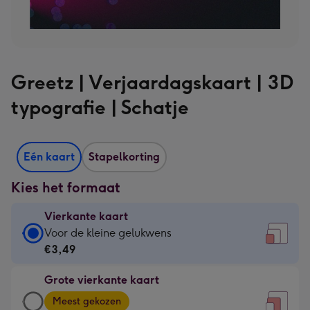
Greetz | Verjaardagskaart | 3D
typografie | Schatje
Eén kaart
Stapelkorting
Kies het formaat
Vierkante kaart
Vierkante
Voor de kleine gelukwens
kaart
€3,49
-
Grote vierkante kaart
€3,49
Grote
-
Meest gekozen