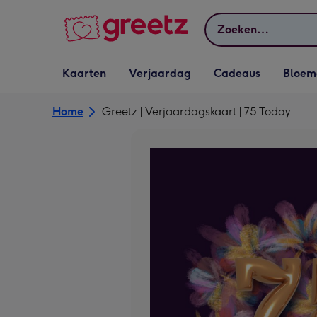
Bekijk meer
Zoeken
Vervolgkeuzelijst
Vervolgkeuzelijst
Vervolgkeuzelijst
Vervolgkeuz
Kaarten
Verjaardag
Cadeaus
Bloem
Kaarten openen
Verjaardag openen
Cadeaus openen
Bloemen o
Home
Greetz | Verjaardagskaart | 75 Today