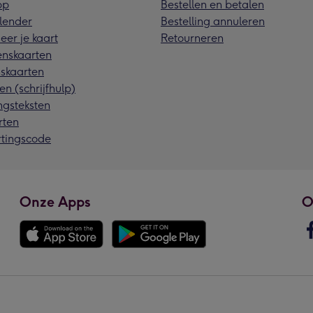
pp
Bestellen en betalen
lender
Bestelling annuleren
eer je kaart
Retourneren
nskaarten
skaarten
en (schrijfhulp)
ngsteksten
rten
rtingscode
Onze Apps
O