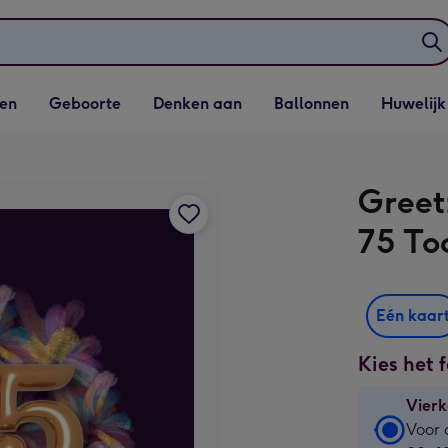
elijst
Vervolgkeuzelijst
Vervolgkeuzelijst
Vervolgkeuzelijst
Vervolgkeuzeli
en
Geboorte
Denken aan
Ballonnen
Huwelijk
penen
Geboorte openen
Denken aan openen
Ballonnen openen
Huwelijk open
Greet
75 To
Eén kaar
Kies het 
Vierk
Vierk
Voor 