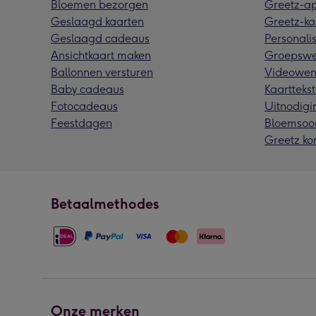
Bloemen bezorgen
Greetz-a
Geslaagd kaarten
Greetz-ka
Geslaagd cadeaus
Personalis
Ansichtkaart maken
Groepswe
Ballonnen versturen
Videowen
Baby cadeaus
Kaarttekst
Fotocadeaus
Uitnodigi
Feestdagen
Bloemsoo
Greetz ko
Betaalmethodes
Onze merken