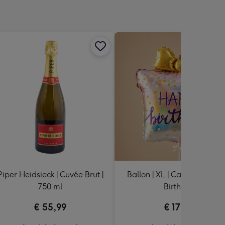
Piper Heidsieck | Cuvée Brut |
Ballon | XL | Cadeau | Hap
750 ml
Birthday
€ 55,99
€ 17,99