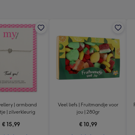
240
x
240
mm
ellery | armband
Veel liefs | Fruitmandje voor
tje | zilverkleurig
jou | 280gr
€ 15,99
€ 10,99