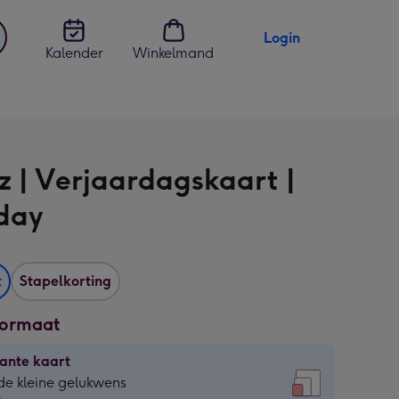
Login
Kalender
Winkelmand
jst
en
z | Verjaardagskaart |
day
t
Stapelkorting
formaat
ante kaart
ante
de kleine gelukwens