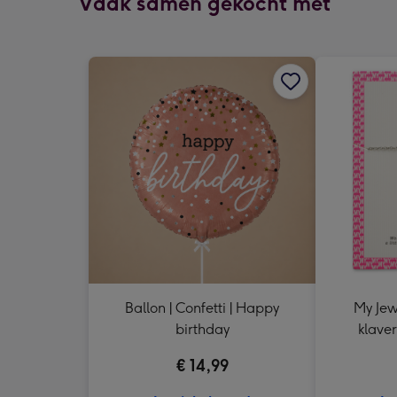
Vaak samen gekocht met
Ballon | Confetti | Happy
My Jew
birthday
klaver
€ 14,99