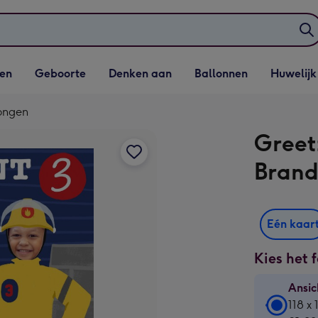
elijst
Vervolgkeuzelijst
Vervolgkeuzelijst
Vervolgkeuzelijst
Vervolgkeuzeli
en
Geboorte
Denken aan
Ballonnen
Huwelijk
penen
Geboorte openen
Denken aan openen
Ballonnen openen
Huwelijk open
Jongen
Greet
Brand
Eén kaar
Kies het 
Ansic
Ansic
118 x