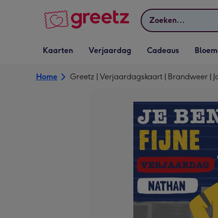
Bekijk meer
Zoeken
Vervolgkeuzelijst
Vervolgkeuzelijst
Vervolgkeuzelijst
Vervolgkeuz
Kaarten
Verjaardag
Cadeaus
Bloem
Kaarten openen
Verjaardag openen
Cadeaus openen
Bloemen o
Home
Greetz | Verjaardagskaart | Brandweer | 