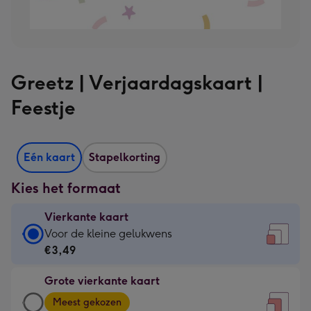
Greetz | Verjaardagskaart |
Feestje
Eén kaart
Stapelkorting
Kies het formaat
Vierkante kaart
Vierkante
Voor de kleine gelukwens
kaart
€3,49
-
Grote vierkante kaart
€3,49
Grote
-
Meest gekozen