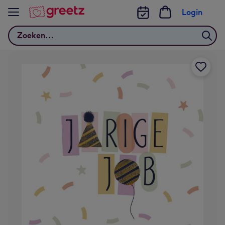
Bekijk meer
Login
Zoeken