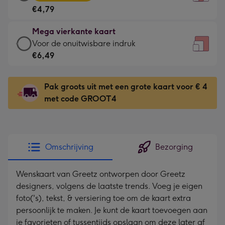
vierkante
Voor
€4,79
kaart
de
-
kleine
Mega vierkante kaart
€4,79
gelukwens
Mega
Voor de onuitwisbare indruk
-
-
vierkante
€6,49
Meest
Dimensions:
kaart
gekozen
130
-
-
Pak groots uit met een grote kaart voor € 4
x
€6,49
Dimensions:
met code GROOT4
130
-
167
mm
Voor
x
de
167
onuitwisbare
mm
Omschrijving
Bezorging
indruk
-
Wenskaart van Greetz ontworpen door Greetz
Dimensions:
designers, volgens de laatste trends. Voeg je eigen
240
foto('s), tekst, & versiering toe om de kaart extra
x
persoonlijk te maken. Je kunt de kaart toevoegen aan
240
je favorieten of tussentijds opslaan om deze later af
mm