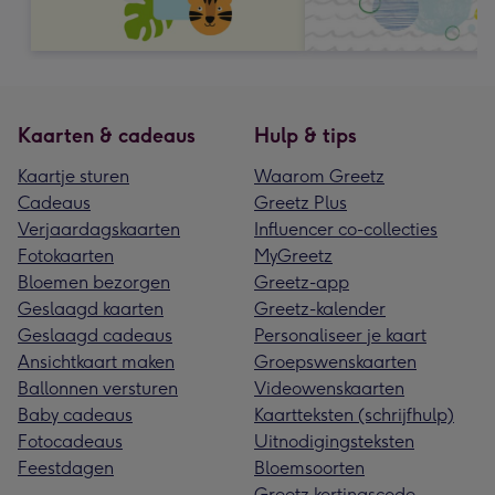
Kaarten & cadeaus
Hulp & tips
Kaartje sturen
Waarom Greetz
Cadeaus
Greetz Plus
Verjaardagskaarten
Influencer co-collecties
Fotokaarten
MyGreetz
Bloemen bezorgen
Greetz-app
Geslaagd kaarten
Greetz-kalender
Geslaagd cadeaus
Personaliseer je kaart
Ansichtkaart maken
Groepswenskaarten
Ballonnen versturen
Videowenskaarten
Baby cadeaus
Kaartteksten (schrijfhulp)
Fotocadeaus
Uitnodigingsteksten
Feestdagen
Bloemsoorten
Greetz kortingscode