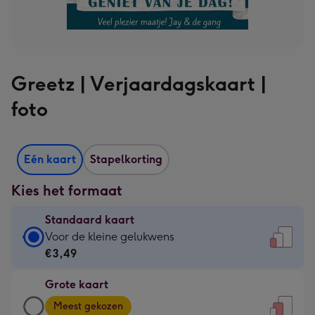
Greetz | Verjaardagskaart |
foto
Eén kaart
Stapelkorting
Kies het formaat
Standaard kaart
Standaard
Voor de kleine gelukwens
kaart
€3,49
-
Grote kaart
€3,49
Grote
-
Meest gekozen