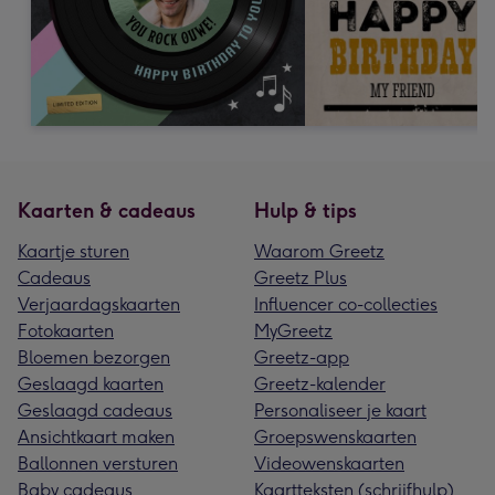
Kaarten & cadeaus
Hulp & tips
Kaartje sturen
Waarom Greetz
Cadeaus
Greetz Plus
Verjaardagskaarten
Influencer co-collecties
Fotokaarten
MyGreetz
Bloemen bezorgen
Greetz-app
Geslaagd kaarten
Greetz-kalender
Geslaagd cadeaus
Personaliseer je kaart
Ansichtkaart maken
Groepswenskaarten
Ballonnen versturen
Videowenskaarten
Baby cadeaus
Kaartteksten (schrijfhulp)