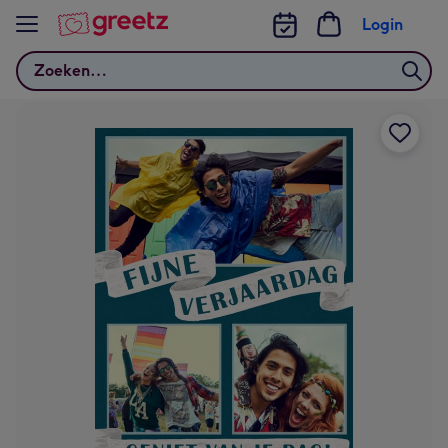
Bekijk meer
Login
Zoeken