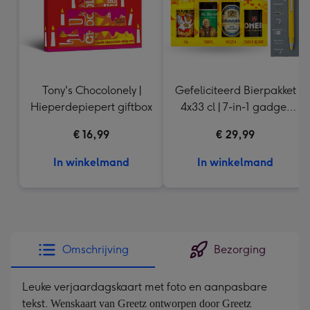
Tony's Chocolonely |
Gefeliciteerd Bierpakket
Hieperdepiepert giftbox
4x33 cl | 7-in-1 gadget
pen
€ 16,99
€ 29,99
In winkelmand
In winkelmand
Omschrijving
Bezorging
Leuke verjaardagskaart met foto en aanpasbare
tekst.
Wenskaart van Greetz ontworpen door Greetz 