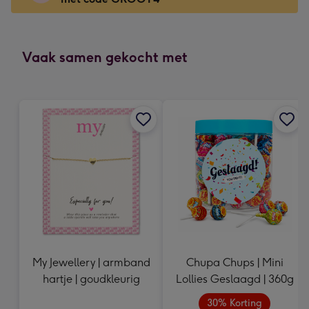
x
166
mm
-
Vaak samen gekocht met
Dimensions:
118
x
166
mm
My Jewellery | armband
Chupa Chups | Mini
hartje | goudkleurig
Lollies Geslaagd | 360g
30% Korting