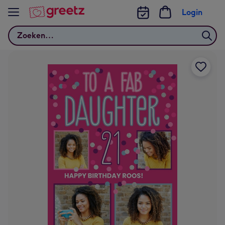
Bekijk meer
Login
Zoeken