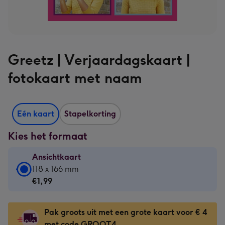
Greetz | Verjaardagskaart |
fotokaart met naam
Eén kaart
Stapelkorting
Kies het formaat
Ansichtkaart
Ansichtkaart
118 x 166 mm
-
€1,99
€1,99
-
Pak groots uit met een grote kaart voor € 4
118
met code GROOT4