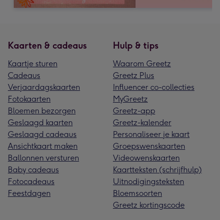
Kaarten & cadeaus
Hulp & tips
Kaartje sturen
Waarom Greetz
Cadeaus
Greetz Plus
Verjaardagskaarten
Influencer co-collecties
Fotokaarten
MyGreetz
Bloemen bezorgen
Greetz-app
Geslaagd kaarten
Greetz-kalender
Geslaagd cadeaus
Personaliseer je kaart
Ansichtkaart maken
Groepswenskaarten
Ballonnen versturen
Videowenskaarten
Baby cadeaus
Kaartteksten (schrijfhulp)
Fotocadeaus
Uitnodigingsteksten
Feestdagen
Bloemsoorten
Greetz kortingscode