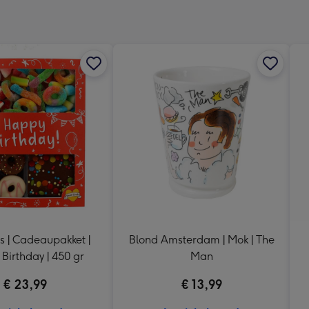
x
333
mm
fs | Cadeaupakket |
Blond Amsterdam | Mok | The
Birthday | 450 gr
Man
€ 23,99
€ 13,99