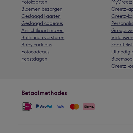
Fotokaarten
MyGreetz
Bloemen bezorgen
Greetz-a
Geslaagd kaarten
Greetz-ka
Geslaagd cadeaus
Personalis
Ansichtkaart maken
Groepswe
Ballonnen versturen
Videowen
Baby cadeaus
Kaarttekst
Fotocadeaus
Uitnodigi
Feestdagen
Bloemsoo
Greetz ko
Betaalmethodes