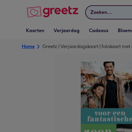
Bekijk meer
Zoeken
Vervolgkeuzelijst
Vervolgkeuzelijst
Vervolgkeuzelijst
Vervolgkeuz
Kaarten
Verjaardag
Cadeaus
Bloem
Kaarten openen
Verjaardag openen
Cadeaus openen
Bloemen o
Home
Greetz | Verjaardagskaart | fotokaart me