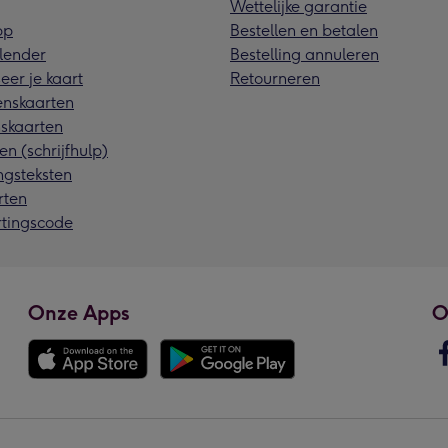
Wettelijke garantie
pp
Bestellen en betalen
lender
Bestelling annuleren
eer je kaart
Retourneren
nskaarten
skaarten
en (schrijfhulp)
ngsteksten
rten
rtingscode
Onze Apps
O