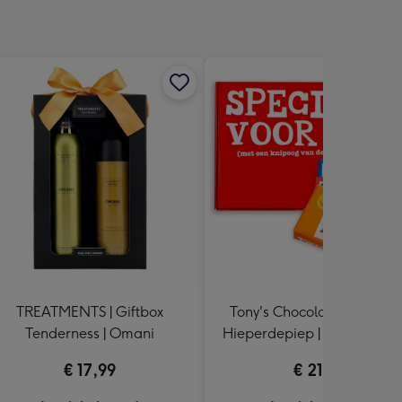
TREATMENTS | Giftbox
Tony's Chocolonely | Giftb
Tenderness | Omani
Hieperdepiep | 3 repen | 5
€ 17,99
€ 21,49