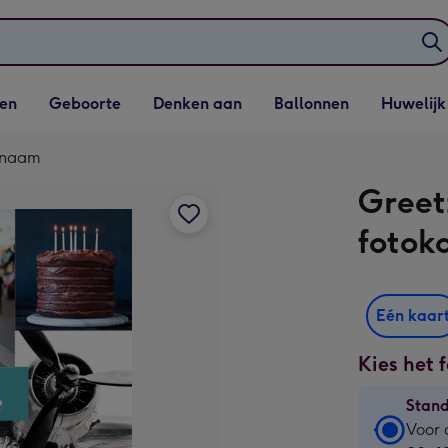
elijst
Vervolgkeuzelijst
Vervolgkeuzelijst
Vervolgkeuzelijst
Vervolgkeuzeli
en
Geboorte
Denken aan
Ballonnen
Huwelijk
penen
Geboorte openen
Denken aan openen
Ballonnen openen
Huwelijk open
t naam
Greet
fotok
Eén kaar
Kies het 
Stan
Stan
Voor 