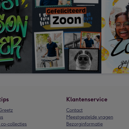
tips
Klantenservice
reetz
Contact
us
Meestgestelde vragen
 co-collecties
Bezorginformatie