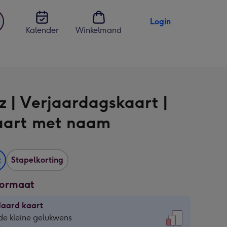
Login
Kalender
Winkelmand
jst
en
z | Verjaardagskaart |
aart met naam
t
Stapelkorting
formaat
daard kaart
daard
de kleine gelukwens