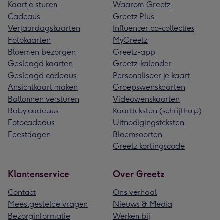
Kaartje sturen
Waarom Greetz
Cadeaus
Greetz Plus
Verjaardagskaarten
Influencer co-collecties
Fotokaarten
MyGreetz
Bloemen bezorgen
Greetz-app
Geslaagd kaarten
Greetz-kalender
Geslaagd cadeaus
Personaliseer je kaart
Ansichtkaart maken
Groepswenskaarten
Ballonnen versturen
Videowenskaarten
Baby cadeaus
Kaartteksten (schrijfhulp)
Fotocadeaus
Uitnodigingsteksten
Feestdagen
Bloemsoorten
Greetz kortingscode
Klantenservice
Over Greetz
Contact
Ons verhaal
Meestgestelde vragen
Nieuws & Media
Bezorginformatie
Werken bij