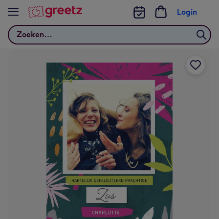
Bekijk meer
Login
Zoeken