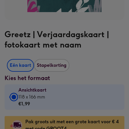
Greetz | Verjaardagskaart |
fotokaart met naam
Eén kaart
Stapelkorting
Kies het formaat
Ansichtkaart
Ansichtkaart
118 x 166 mm
-
€1,99
€1,99
-
Pak groots uit met een grote kaart voor € 4
118
met code GROOT4