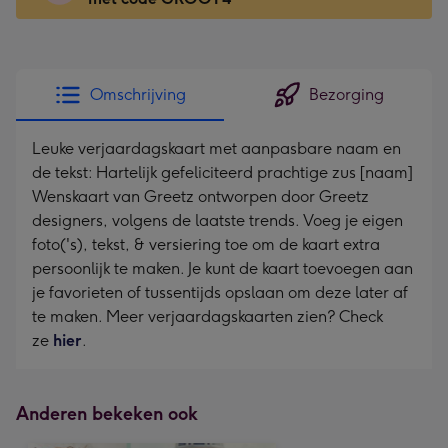
x
166
mm
-
Omschrijving
Bezorging
Dimensions:
118
Leuke verjaardagskaart met aanpasbare naam en
x
de tekst: Hartelijk gefeliciteerd prachtige zus [naam]
166
Wenskaart van Greetz ontworpen door Greetz
mm
designers, volgens de laatste trends. Voeg je eigen
foto('s), tekst, & versiering toe om de kaart extra
persoonlijk te maken. Je kunt de kaart toevoegen aan
je favorieten of tussentijds opslaan om deze later af
te maken. Meer verjaardagskaarten zien? Check
ze
hier
.
Anderen bekeken ook