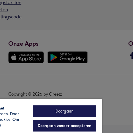
ngsteksten
rten
rtingscode
Onze Apps
O
Copyright © 2026 by Greetz
het
Doorgaan
ieden. Door
cookies. Om
n
Doorgaan zonder accepteren