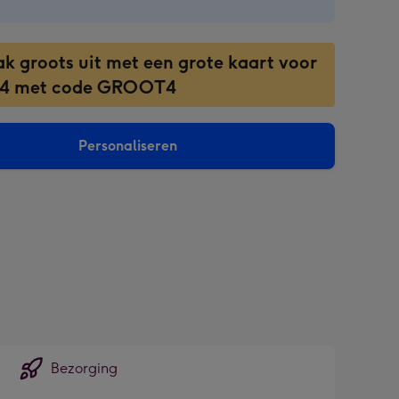
ak groots uit met een grote kaart voor
 4 met code GROOT4
Personaliseren
sions:
Bezorging