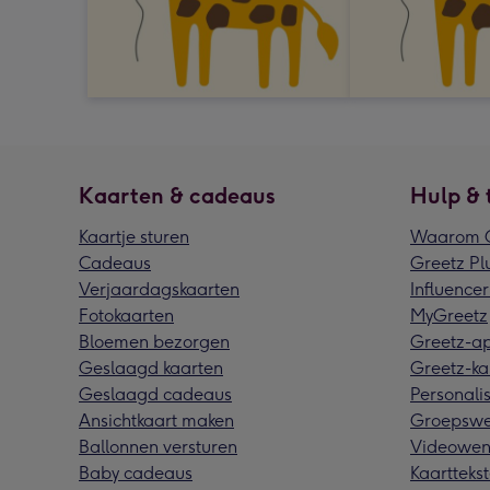
Kaarten & cadeaus
Hulp & 
Kaartje sturen
Waarom G
Cadeaus
Greetz Pl
Verjaardagskaarten
Influencer
Fotokaarten
MyGreetz
Bloemen bezorgen
Greetz-a
Geslaagd kaarten
Greetz-ka
Geslaagd cadeaus
Personalis
Ansichtkaart maken
Groepswe
Ballonnen versturen
Videowen
Baby cadeaus
Kaarttekst