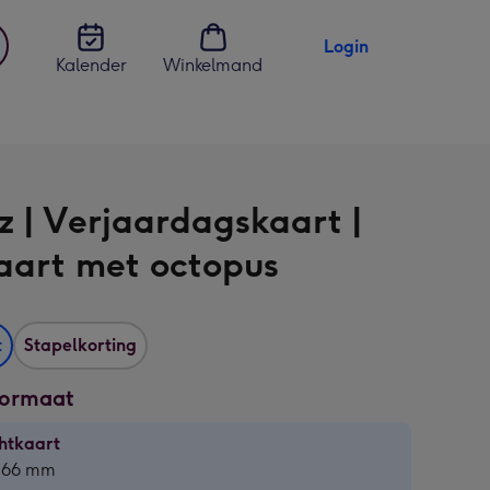
Login
Kalender
Winkelmand
jst
en
z | Verjaardagskaart |
aart met octopus
t
Stapelkorting
formaat
htkaart
htkaart
 166 mm