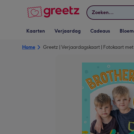
Bekijk meer
Zoeken
Vervolgkeuzelijst
Vervolgkeuzelijst
Vervolgkeuzelijst
Vervolgkeuz
Kaarten
Verjaardag
Cadeaus
Bloem
Kaarten openen
Verjaardag openen
Cadeaus openen
Bloemen o
Home
Greetz | Verjaardagskaart | Fotokaart met