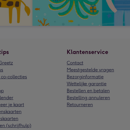
tips
Klantenservice
reetz
Contact
us
Meestgestelde vragen
 co-collecties
Bezorginformatie
Wettelijke garantie
pp
Bestellen en betalen
lender
Bestelling annuleren
eer je kaart
Retourneren
nskaarten
skaarten
en (schrijfhulp)