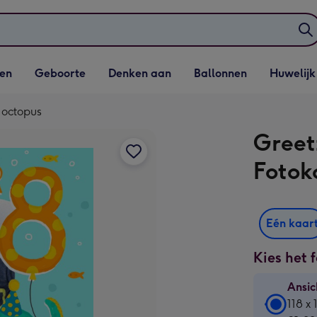
elijst
Vervolgkeuzelijst
Vervolgkeuzelijst
Vervolgkeuzelijst
Vervolgkeuzeli
en
Geboorte
Denken aan
Ballonnen
Huwelijk
penen
Geboorte openen
Denken aan openen
Ballonnen openen
Huwelijk open
 octopus
Greet
Fotok
Eén kaar
Kies het 
Ansic
Ansic
118 x