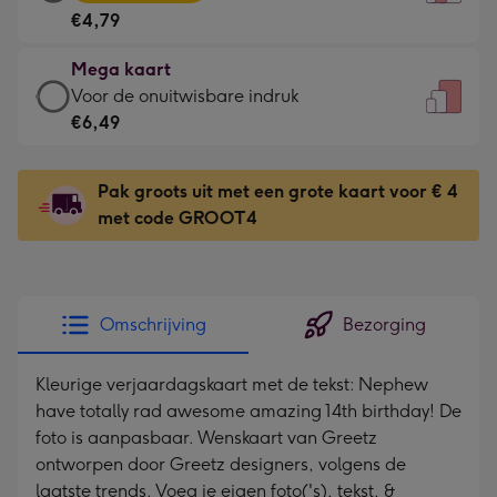
kaart
Voor
€4,79
-
de
€4,79
kleine
Mega kaart
-
gelukwens
Mega
Voor de onuitwisbare indruk
Meest
-
kaart
€6,49
gekozen
Dimensions:
-
-
120
€6,49
Dimensions:
Pak groots uit met een grote kaart voor € 4
x
-
167
met code GROOT4
160
Voor
x
mm
de
231
onuitwisbare
mm
indruk
Omschrijving
Bezorging
-
Dimensions:
Kleurige verjaardagskaart met de tekst: Nephew
241
have totally rad awesome amazing 14th birthday! De
x
foto is aanpasbaar. Wenskaart van Greetz
333
ontworpen door Greetz designers, volgens de
mm
laatste trends. Voeg je eigen foto('s), tekst, &