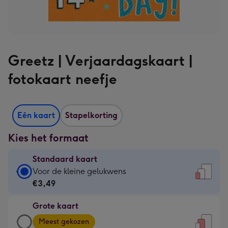
Greetz | Verjaardagskaart |
fotokaart neefje
Eén kaart
Stapelkorting
Kies het formaat
Standaard kaart
Standaard
Voor de kleine gelukwens
kaart
€3,49
-
Grote kaart
€3,49
Grote
-
Meest gekozen