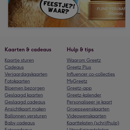
Kaarten & cadeaus
Hulp & tips
Kaartje sturen
Waarom Greetz
Cadeaus
Greetz Plus
Verjaardagskaarten
Influencer co-collecties
Fotokaarten
MyGreetz
Bloemen bezorgen
Greetz-app
Geslaagd kaarten
Greetz-kalender
Geslaagd cadeaus
Personaliseer je kaart
Ansichtkaart maken
Groepswenskaarten
Ballonnen versturen
Videowenskaarten
Baby cadeaus
Kaartteksten (schrijfhulp)
Fotocadeaus
Uitnodigingsteksten