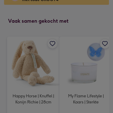
x
166
mm
-
Vaak samen gekocht met
Dimensions:
118
x
166
mm
Happy Horse | Knuffel |
My Flame Lifestyle |
Konijn Richie | 28cm
Kaars | Sterkte