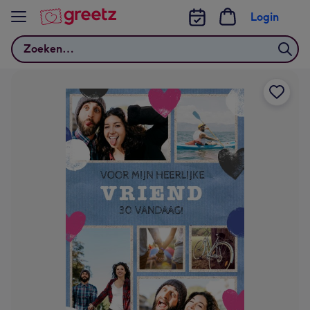
Bekijk meer
Login
Zoeken