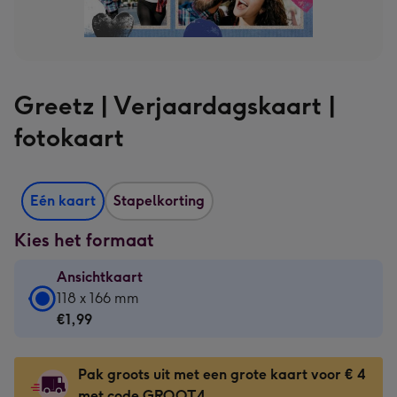
Greetz | Verjaardagskaart |
fotokaart
Eén kaart
Stapelkorting
Kies het formaat
Ansichtkaart
Ansichtkaart
118 x 166 mm
-
€1,99
€1,99
-
Pak groots uit met een grote kaart voor € 4
118
met code GROOT4