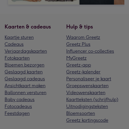
Kaarten & cadeaus
Hulp & tips
Kaartje sturen
Waarom Greetz
Cadeaus
Greetz Plus
Verjaardagskaarten
Influencer co-collecties
Fotokaarten
MyGreetz
Bloemen bezorgen
Greetz-app
Geslaagd kaarten
Greetz-kalender
Geslaagd cadeaus
Personaliseer je kaart
Ansichtkaart maken
Groepswenskaarten
Ballonnen versturen
Videowenskaarten
Baby cadeaus
Kaartteksten (schrijfhulp)
Fotocadeaus
Uitnodigingsteksten
Feestdagen
Bloemsoorten
Greetz kortingscode