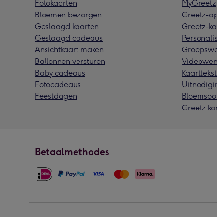
Fotokaarten
MyGreetz
Bloemen bezorgen
Greetz-a
Geslaagd kaarten
Greetz-ka
Geslaagd cadeaus
Personalis
Ansichtkaart maken
Groepswe
Ballonnen versturen
Videowen
Baby cadeaus
Kaarttekst
Fotocadeaus
Uitnodigi
Feestdagen
Bloemsoo
Greetz ko
Betaalmethodes