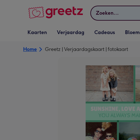
Bekijk meer
Zoeken
Vervolgkeuzelijst
Vervolgkeuzelijst
Vervolgkeuzelijst
Vervolgkeuz
Kaarten
Verjaardag
Cadeaus
Bloem
Kaarten openen
Verjaardag openen
Cadeaus openen
Bloemen o
Home
Greetz | Verjaardagskaart | fotokaart