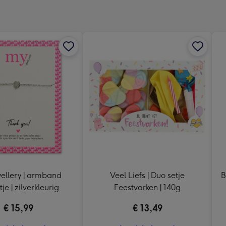
x
333
mm
ellery | armband
Veel Liefs | Duo setje
B
tje | zilverkleurig
Feestvarken | 140g
€ 15,99
€ 13,49