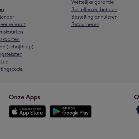
Wettelijke garantie
pp
Bestellen en betalen
lender
Bestelling annuleren
eer je kaart
Retourneren
nskaarten
skaarten
en (schrijfhulp)
ngsteksten
rten
rtingscode
Onze Apps
O