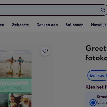
elijst
Vervolgkeuzelijst
Vervolgkeuzelijst
Vervolgkeuzelijst
Vervolgkeuzeli
en
Geboorte
Denken aan
Ballonnen
Huwelijk
penen
Geboorte openen
Denken aan openen
Ballonnen openen
Huwelijk open
Greet
fotok
Eén kaar
Kies het 
Stan
Stan
Voor 