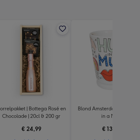
orrelpakket | Bottega Rosé en
Blond Amsterdam | Mok | H
Chocolade | 20cl & 200 gr
in a Mug
€ 24,99
€ 13,99