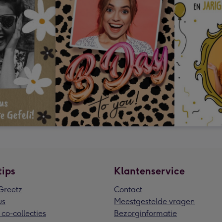
tips
Klantenservice
reetz
Contact
us
Meestgestelde vragen
 co-collecties
Bezorginformatie