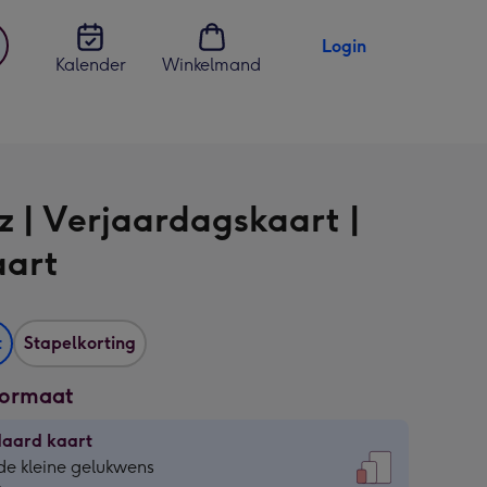
Login
Kalender
Winkelmand
jst
en
z | Verjaardagskaart |
aart
t
Stapelkorting
formaat
daard kaart
daard
de kleine gelukwens