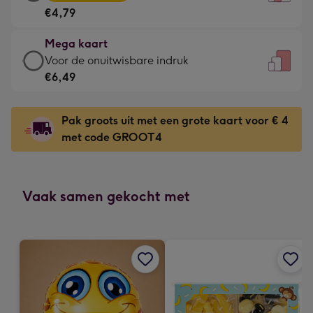
kaart
Voor
€4,79
-
de
€4,79
kleine
Mega kaart
-
gelukwens
Mega
Voor de onuitwisbare indruk
Meest
-
kaart
€6,49
gekozen
Dimensions:
-
-
120
€6,49
Dimensions:
Pak groots uit met een grote kaart voor € 4
x
-
167
met code GROOT4
160
Voor
x
mm
de
231
onuitwisbare
mm
indruk
Vaak samen gekocht met
-
Dimensions:
241
x
333
mm