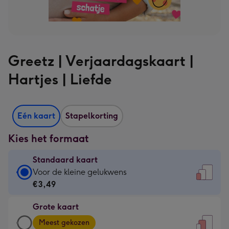
Greetz | Verjaardagskaart |
Hartjes | Liefde
Eén kaart
Stapelkorting
Kies het formaat
Standaard kaart
Standaard
Voor de kleine gelukwens
kaart
€3,49
-
Grote kaart
€3,49
Grote
-
Meest gekozen