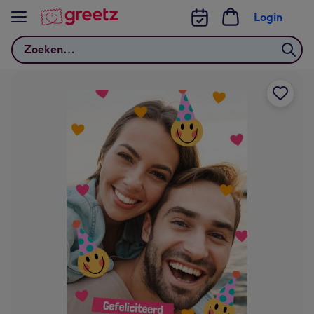
Bekijk meer
Login
Zoeken