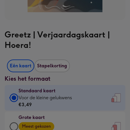
Greetz | Verjaardagskaart |
Hoera!
Eén kaart
Stapelkorting
Kies het formaat
Standaard kaart
Standaard
Voor de kleine gelukwens
kaart
€3,49
-
Grote kaart
€3,49
Grote
-
Meest gekozen