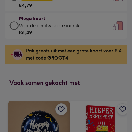
kaart
Voor
€4,79
-
de
€4,79
kleine
Mega kaart
-
gelukwens
Mega
Voor de onuitwisbare indruk
Meest
-
kaart
€6,49
gekozen
Dimensions:
-
-
120
€6,49
Dimensions:
Pak groots uit met een grote kaart voor € 4
x
-
167
met code GROOT4
160
Voor
x
mm
de
231
onuitwisbare
mm
indruk
Vaak samen gekocht met
-
Dimensions:
241
x
333
mm