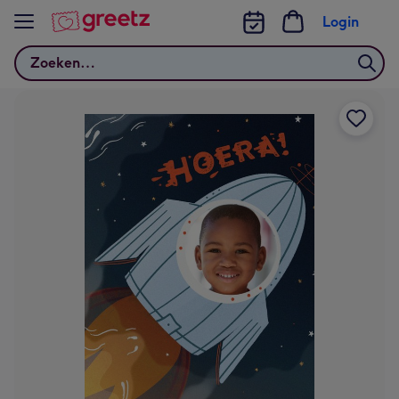
Bekijk meer
Login
Zoeken