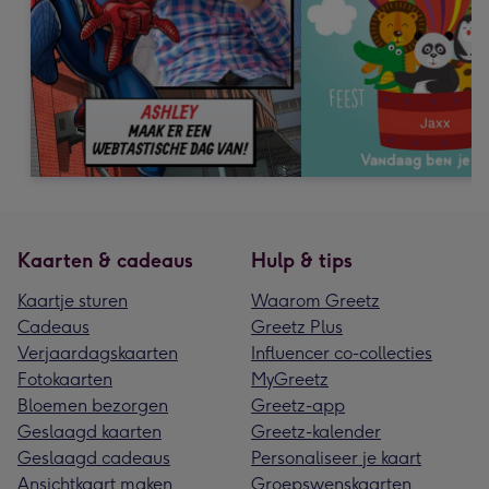
Kaarten & cadeaus
Hulp & tips
Kaartje sturen
Waarom Greetz
Cadeaus
Greetz Plus
Verjaardagskaarten
Influencer co-collecties
Fotokaarten
MyGreetz
Bloemen bezorgen
Greetz-app
Geslaagd kaarten
Greetz-kalender
Geslaagd cadeaus
Personaliseer je kaart
Ansichtkaart maken
Groepswenskaarten