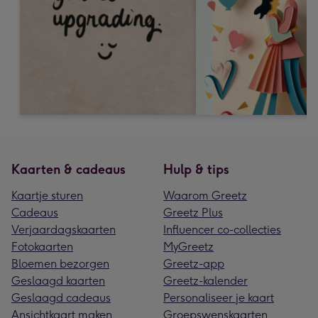
Kaarten & cadeaus
Hulp & tips
Kaartje sturen
Waarom Greetz
Cadeaus
Greetz Plus
Verjaardagskaarten
Influencer co-collecties
Fotokaarten
MyGreetz
Bloemen bezorgen
Greetz-app
Geslaagd kaarten
Greetz-kalender
Geslaagd cadeaus
Personaliseer je kaart
Ansichtkaart maken
Groepswenskaarten