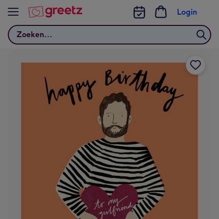
Bekijk meer
Login
Zoeken