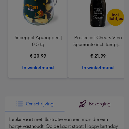
Snoeppot Apekoppen |
Prosecco | Cheers Vino
0,5 kg
Spumante incl. lampje |
750 ml
€ 20,99
€ 21,99
In winkelmand
In winkelmand
Omschrijving
Bezorging
Leuke kaart met illustratie van een man die een
hartje vasthoudt. Op de kaart staat: Happy birthday