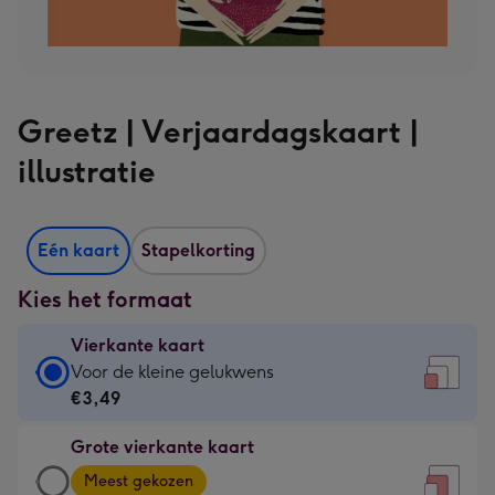
Greetz | Verjaardagskaart |
illustratie
Eén kaart
Stapelkorting
Kies het formaat
Vierkante kaart
Vierkante
Voor de kleine gelukwens
kaart
€3,49
-
Grote vierkante kaart
€3,49
Grote
-
Meest gekozen