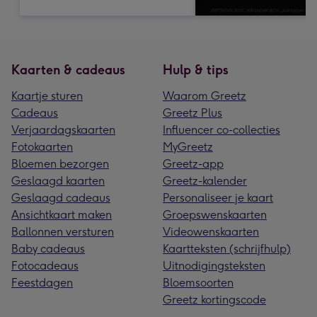
Kaarten & cadeaus
Hulp & tips
Kaartje sturen
Waarom Greetz
Cadeaus
Greetz Plus
Verjaardagskaarten
Influencer co-collecties
Fotokaarten
MyGreetz
Bloemen bezorgen
Greetz-app
Geslaagd kaarten
Greetz-kalender
Geslaagd cadeaus
Personaliseer je kaart
Ansichtkaart maken
Groepswenskaarten
Ballonnen versturen
Videowenskaarten
Baby cadeaus
Kaartteksten (schrijfhulp)
Fotocadeaus
Uitnodigingsteksten
Feestdagen
Bloemsoorten
Greetz kortingscode