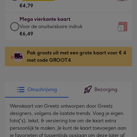
vierkante
Voor
€4,79
kaart
de
-
kleine
Mega vierkante kaart
€4,79
gelukwens
Mega
Voor de onuitwisbare indruk
-
-
vierkante
€6,49
Meest
Dimensions:
kaart
gekozen
130
-
-
Pak groots uit met een grote kaart voor € 4
x
€6,49
Dimensions:
met code GROOT4
130
-
167
mm
Voor
x
de
167
onuitwisbare
mm
Omschrijving
Bezorging
indruk
-
Wenskaart van Greetz ontworpen door Greetz
Dimensions:
designers, volgens de laatste trends. Voeg je eigen
240
foto('s), tekst, & versiering toe om de kaart extra
x
persoonlijk te maken. Je kunt de kaart toevoegen aan
240
je favorieten of tussentijds opslaan om deze later af
mm