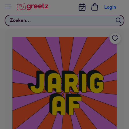
Bekijk meer
Login
Zoeken