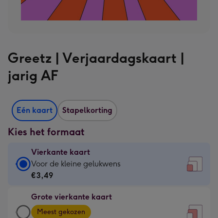
Greetz | Verjaardagskaart |
jarig AF
Eén kaart
Stapelkorting
Kies het formaat
Vierkante kaart
Vierkante
Voor de kleine gelukwens
kaart
€3,49
-
Grote vierkante kaart
€3,49
Grote
-
Meest gekozen