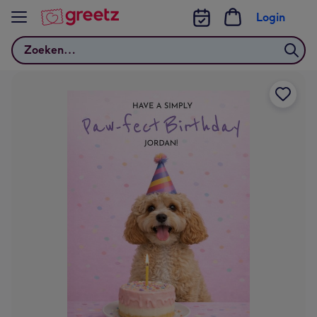
Bekijk meer
Login
Zoeken