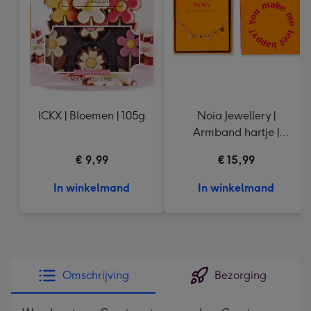
mm
ICKX | Bloemen | 105g
Noia Jewellery |
Armband hartje |
Goudkleurig
€ 9,99
€ 15,99
In winkelmand
In winkelmand
Omschrijving
Bezorging