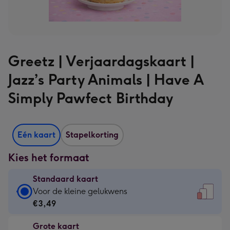
Greetz | Verjaardagskaart |
Jazz’s Party Animals | Have A
Simply Pawfect Birthday
Eén kaart
Stapelkorting
Kies het formaat
Standaard kaart
Standaard
Voor de kleine gelukwens
kaart
€3,49
-
Grote kaart
€3,49