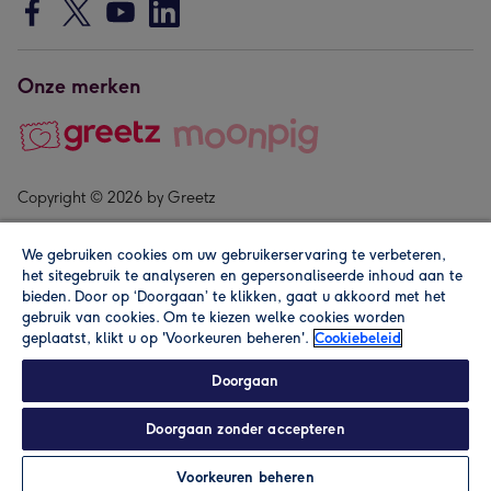
Onze merken
Copyright © 2026 by Greetz
We gebruiken cookies om uw gebruikerservaring te verbeteren,
het sitegebruik te analyseren en gepersonaliseerde inhoud aan te
bieden. Door op ‘Doorgaan’ te klikken, gaat u akkoord met het
gebruik van cookies. Om te kiezen welke cookies worden
geplaatst, klikt u op 'Voorkeuren beheren'.
Cookiebeleid
Alle prijzen zijn inclusief btw en andere heffingen. Lees de
algemene voorwaarden
.
Doorgaan
Doorgaan zonder accepteren
Personaliseren
Voorkeuren beheren