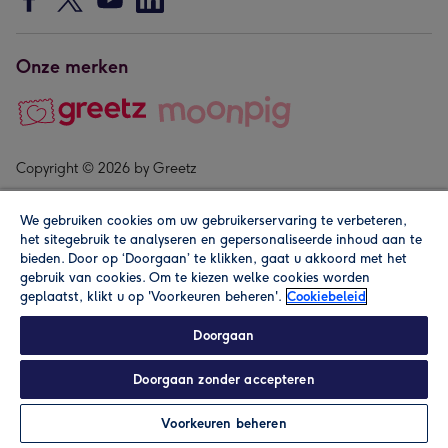
Onze merken
Copyright © 2026 by Greetz
We gebruiken cookies om uw gebruikerservaring te verbeteren,
het sitegebruik te analyseren en gepersonaliseerde inhoud aan te
bieden. Door op ‘Doorgaan’ te klikken, gaat u akkoord met het
gebruik van cookies. Om te kiezen welke cookies worden
geplaatst, klikt u op 'Voorkeuren beheren'.
Cookiebeleid
Alle prijzen zijn inclusief btw en andere heffingen. Lees de
algemene voorwaarden
.
Doorgaan
Doorgaan zonder accepteren
In winkelmand
Personaliseren
Voorkeuren beheren