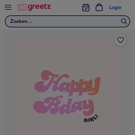
Bekijk meer
Login
Zoeken