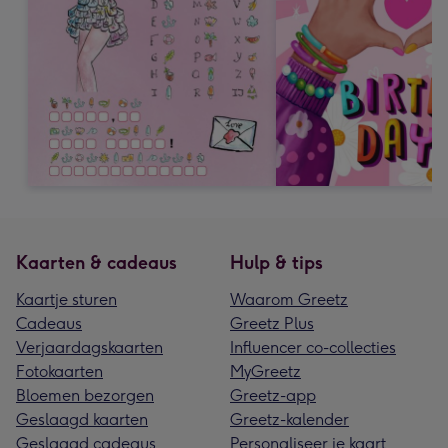
Kaarten & cadeaus
Hulp & tips
Kaartje sturen
Waarom Greetz
Cadeaus
Greetz Plus
Verjaardagskaarten
Influencer co-collecties
Fotokaarten
MyGreetz
Bloemen bezorgen
Greetz-app
Geslaagd kaarten
Greetz-kalender
Geslaagd cadeaus
Personaliseer je kaart