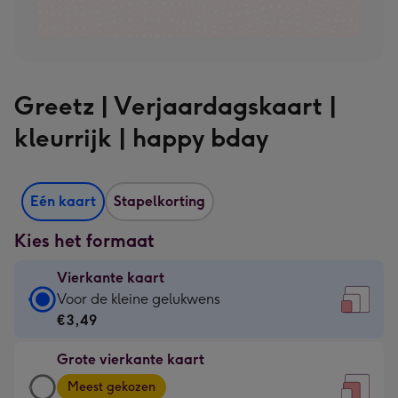
Greetz | Verjaardagskaart |
kleurrijk | happy bday
Eén kaart
Stapelkorting
Kies het formaat
Vierkante kaart
Vierkante
Voor de kleine gelukwens
kaart
€3,49
-
Grote vierkante kaart
€3,49
Grote
-
Meest gekozen