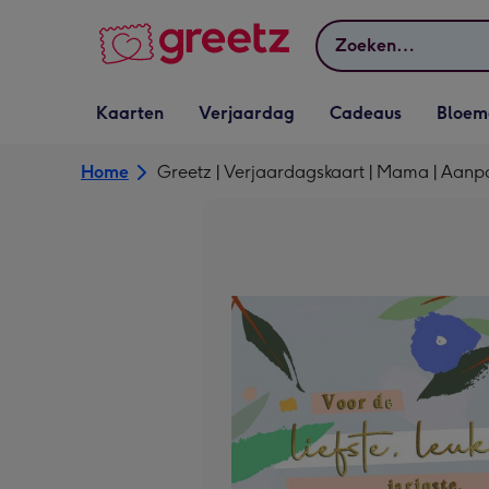
Bekijk meer
Zoeken
Vervolgkeuzelijst
Vervolgkeuzelijst
Vervolgkeuzelijst
Vervolgkeuz
Kaarten
Verjaardag
Cadeaus
Bloem
Kaarten openen
Verjaardag openen
Cadeaus openen
Bloemen o
Home
Greetz | Verjaardagskaart | Mama | Aanp