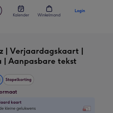
Login
Kalender
Winkelmand
jst
en
z | Verjaardagskaart |
| Aanpasbare tekst
t
Stapelkorting
formaat
daard kaart
daard
de kleine gelukwens