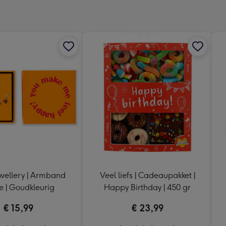
x
241
mm
wellery | Armband
Veel liefs | Cadeaupakket |
e | Goudkleurig
Happy Birthday | 450 gr
€ 15,99
€ 23,99