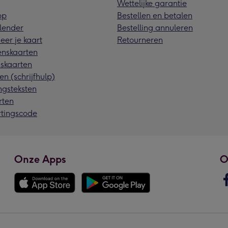
Wettelijke garantie
pp
Bestellen en betalen
lender
Bestelling annuleren
eer je kaart
Retourneren
nskaarten
skaarten
en (schrijfhulp)
ngsteksten
rten
rtingscode
Onze Apps
O