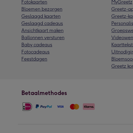
Fotokaarten
MyGreetz
Bloemen bezorgen
Greetz-a
Geslaagd kaarten
Greetz-ka
Geslaagd cadeaus
Personalis
Ansichtkaart maken
Groepswe
Ballonnen versturen
Videowen
Baby cadeaus
Kaarttekst
Fotocadeaus
Uitnodigi
Feestdagen
Bloemsoo
Greetz ko
Betaalmethodes