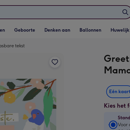
elijst
Vervolgkeuzelijst
Vervolgkeuzelijst
Vervolgkeuzelijst
Vervolgkeuzeli
en
Geboorte
Denken aan
Ballonnen
Huwelijk
penen
Geboorte openen
Denken aan openen
Ballonnen openen
Huwelijk open
asbare tekst
Greet
Mama 
Eén kaar
Kies het 
Stan
Stan
Voor 