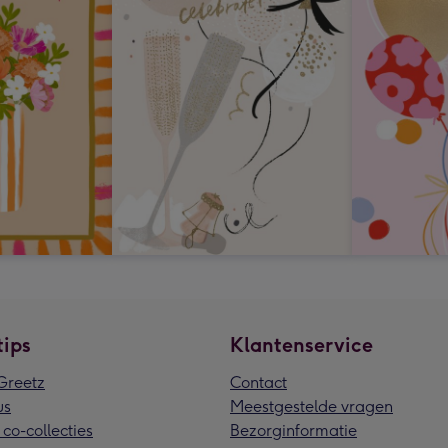
tips
Klantenservice
reetz
Contact
us
Meestgestelde vragen
 co-collecties
Bezorginformatie