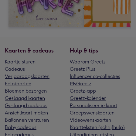
Kaarten & cadeaus
Hulp & tips
Kaartje sturen
Waarom Greetz
Cadeaus
Greetz Plus
Verjaardagskaarten
Influencer co-collecties
Fotokaarten
MyGreetz
Bloemen bezorgen
Greetz-app
Geslaagd kaarten
Greetz-kalender
Geslaagd cadeaus
Personaliseer je kaart
Ansichtkaart maken
Groepswenskaarten
Ballonnen versturen
Videowenskaarten
Baby cadeaus
Kaartteksten (schrijfhulp)
Fotocadeaus
Uitnodigingsteksten