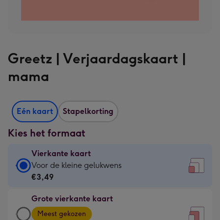
Greetz | Verjaardagskaart |
mama
Eén kaart
Stapelkorting
Kies het formaat
Vierkante kaart
Vierkante
Voor de kleine gelukwens
kaart
€3,49
-
Grote vierkante kaart
€3,49
Grote
-
Meest gekozen