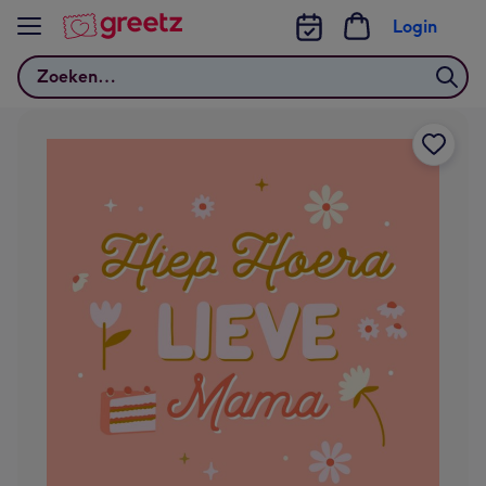
Bekijk meer
Login
Zoeken