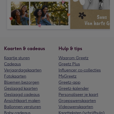
Kaarten & cadeaus
Hulp & tips
Kaartje sturen
Waarom Greetz
Cadeaus
Greetz Plus
Verjaardagskaarten
Influencer co-collecties
Fotokaarten
MyGreetz
Bloemen bezorgen
Greetz-app
Geslaagd kaarten
Greetz-kalender
Geslaagd cadeaus
Personaliseer je kaart
Ansichtkaart maken
Groepswenskaarten
Ballonnen versturen
Videowenskaarten
Baby cadeaus
Kaartteksten (schrijfhulp)