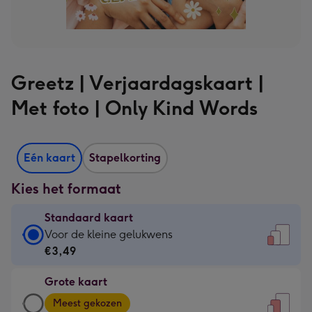
Greetz | Verjaardagskaart |
Met foto | Only Kind Words
Eén kaart
Stapelkorting
Kies het formaat
Standaard kaart
Standaard
Voor de kleine gelukwens
kaart
€3,49
-
Grote kaart
€3,49
Grote
-
Meest gekozen