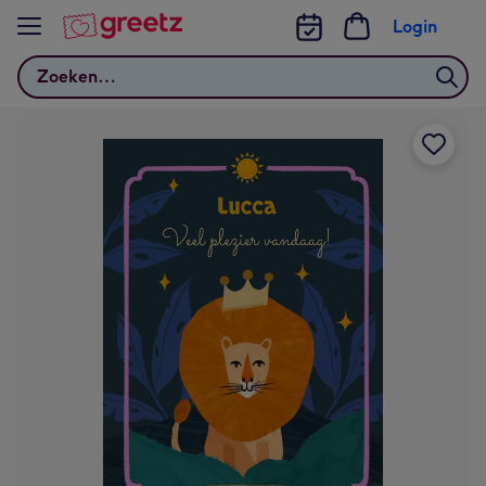
Bekijk meer
Login
Zoeken