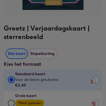
Greetz | Verjaardagskaart |
sterrenbeeld
Eén kaart
Stapelkorting
Kies het formaat
Standaard kaart
Standaard
Voor de kleine gelukwens
kaart
€3,49
-
Grote kaart
€3,49
Grote
-
Meest gekozen