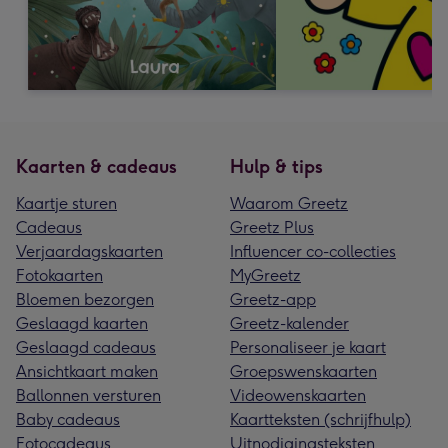
Kaarten & cadeaus
Hulp & tips
Kaartje sturen
Waarom Greetz
Cadeaus
Greetz Plus
Verjaardagskaarten
Influencer co-collecties
Fotokaarten
MyGreetz
Bloemen bezorgen
Greetz-app
Geslaagd kaarten
Greetz-kalender
Geslaagd cadeaus
Personaliseer je kaart
Ansichtkaart maken
Groepswenskaarten
Ballonnen versturen
Videowenskaarten
Baby cadeaus
Kaartteksten (schrijfhulp)
Fotocadeaus
Uitnodigingsteksten