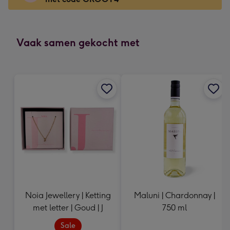
x
166
mm
-
Vaak samen gekocht met
Dimensions:
118
x
166
mm
Noia Jewellery | Ketting
Maluni | Chardonnay |
met letter | Goud | J
750 ml
Sale