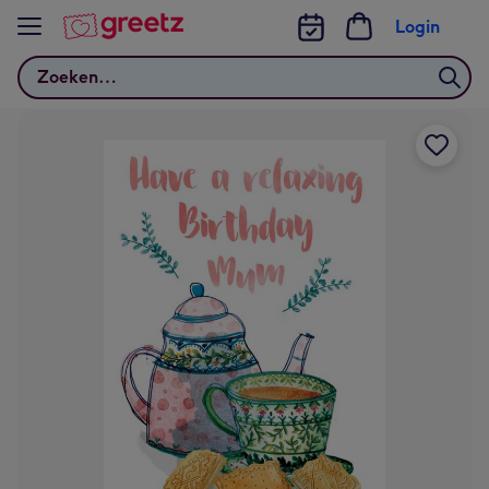
Bekijk meer
Login
Zoeken