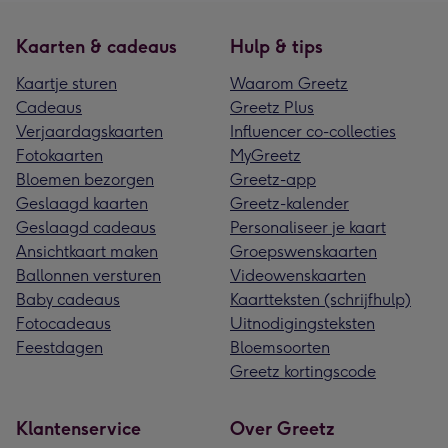
Kaarten & cadeaus
Hulp & tips
Kaartje sturen
Waarom Greetz
Cadeaus
Greetz Plus
Verjaardagskaarten
Influencer co-collecties
Fotokaarten
MyGreetz
Bloemen bezorgen
Greetz-app
Geslaagd kaarten
Greetz-kalender
Geslaagd cadeaus
Personaliseer je kaart
Ansichtkaart maken
Groepswenskaarten
Ballonnen versturen
Videowenskaarten
Baby cadeaus
Kaartteksten (schrijfhulp)
Fotocadeaus
Uitnodigingsteksten
Feestdagen
Bloemsoorten
Greetz kortingscode
Klantenservice
Over Greetz