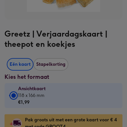
Greetz | Verjaardagskaart |
theepot en koekjes
Eén kaart
Stapelkorting
Kies het formaat
Ansichtkaart
Ansichtkaart
118 x 166 mm
-
€1,99
€1,99
-
Pak groots uit met een grote kaart voor € 4
118
met code GROOT4