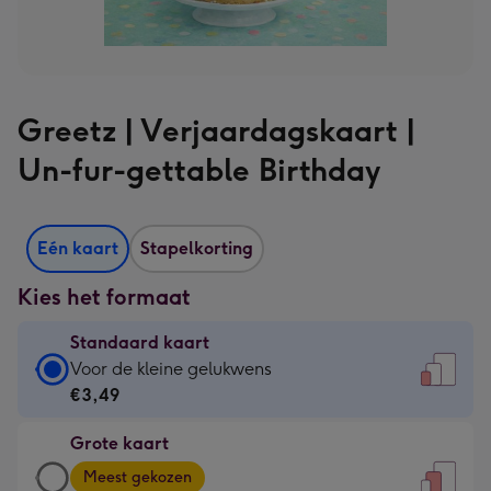
Greetz | Verjaardagskaart |
Un-fur-gettable Birthday
Eén kaart
Stapelkorting
Kies het formaat
Standaard kaart
Standaard
Voor de kleine gelukwens
kaart
€3,49
-
Grote kaart
€3,49
Grote
-
Meest gekozen