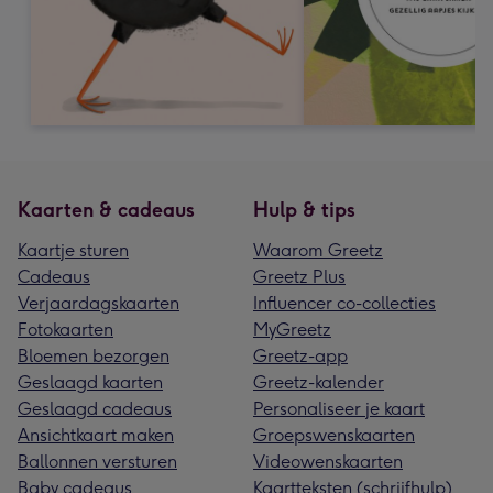
Kaarten & cadeaus
Hulp & tips
Kaartje sturen
Waarom Greetz
Cadeaus
Greetz Plus
Verjaardagskaarten
Influencer co-collecties
Fotokaarten
MyGreetz
Bloemen bezorgen
Greetz-app
Geslaagd kaarten
Greetz-kalender
Geslaagd cadeaus
Personaliseer je kaart
Ansichtkaart maken
Groepswenskaarten
Ballonnen versturen
Videowenskaarten
Baby cadeaus
Kaartteksten (schrijfhulp)