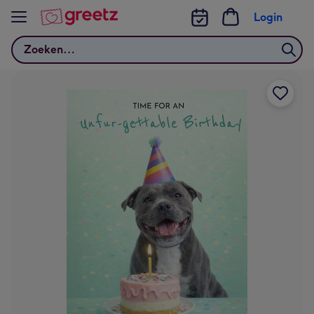
Bekijk meer
Login
Zoeken