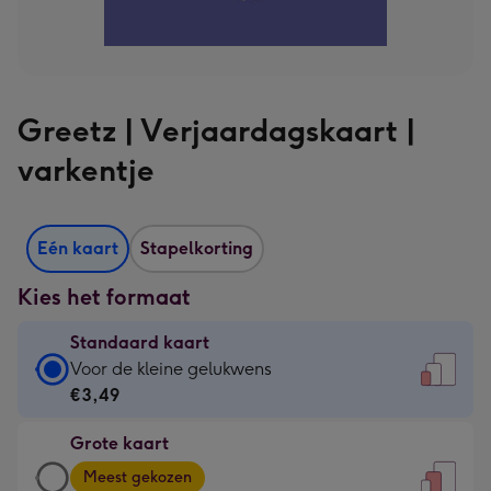
Greetz | Verjaardagskaart |
varkentje
Eén kaart
Stapelkorting
Kies het formaat
Standaard kaart
Standaard
Voor de kleine gelukwens
kaart
€3,49
-
Grote kaart
€3,49
Grote
-
Meest gekozen