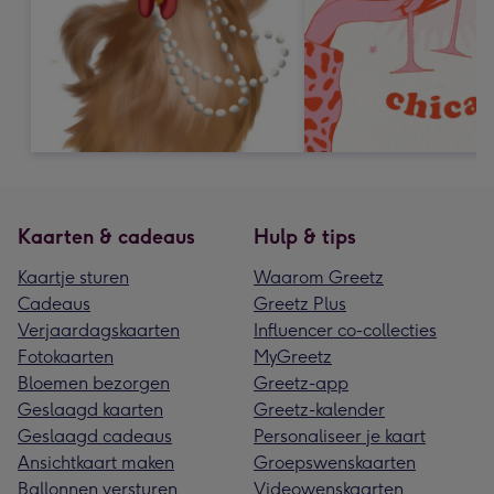
Kaarten & cadeaus
Hulp & tips
Kaartje sturen
Waarom Greetz
Cadeaus
Greetz Plus
Verjaardagskaarten
Influencer co-collecties
Fotokaarten
MyGreetz
Bloemen bezorgen
Greetz-app
Geslaagd kaarten
Greetz-kalender
Geslaagd cadeaus
Personaliseer je kaart
Ansichtkaart maken
Groepswenskaarten
Ballonnen versturen
Videowenskaarten