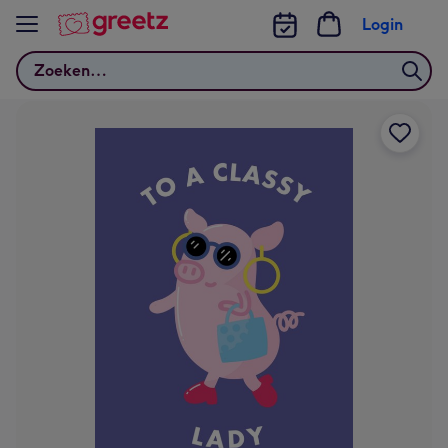
Bekijk meer
Login
Zoeken