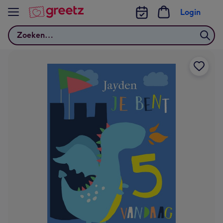
Bekijk meer
Login
Zoeken