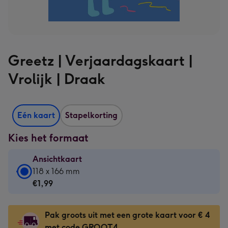
Greetz | Verjaardagskaart |
Vrolijk | Draak
Eén kaart
Stapelkorting
Kies het formaat
Ansichtkaart
Ansichtkaart
118 x 166 mm
-
€1,99
€1,99
-
Pak groots uit met een grote kaart voor € 4
118
met code GROOT4