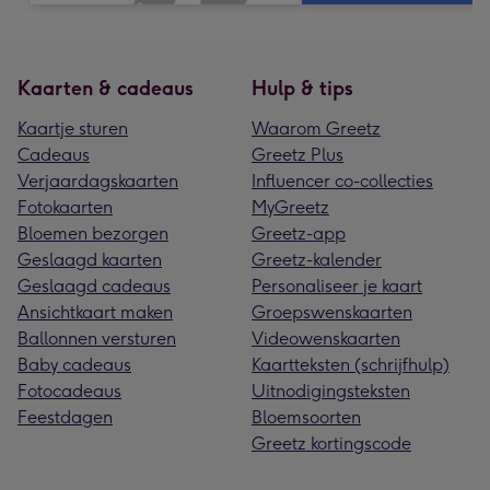
Kaarten & cadeaus
Hulp & tips
Kaartje sturen
Waarom Greetz
Cadeaus
Greetz Plus
Verjaardagskaarten
Influencer co-collecties
Fotokaarten
MyGreetz
Bloemen bezorgen
Greetz-app
Geslaagd kaarten
Greetz-kalender
Geslaagd cadeaus
Personaliseer je kaart
Ansichtkaart maken
Groepswenskaarten
Ballonnen versturen
Videowenskaarten
Baby cadeaus
Kaartteksten (schrijfhulp)
Fotocadeaus
Uitnodigingsteksten
Feestdagen
Bloemsoorten
Greetz kortingscode