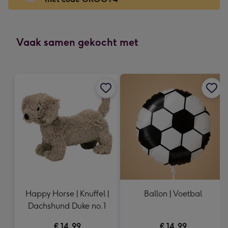
x
166
mm
-
Vaak samen gekocht met
Dimensions:
118
x
166
mm
Happy Horse | Knuffel |
Ballon | Voetbal
Dachshund Duke no.1
€ 14,99
€ 14,99