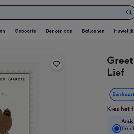
elijst
Vervolgkeuzelijst
Vervolgkeuzelijst
Vervolgkeuzelijst
Vervolgkeuzeli
en
Geboorte
Denken aan
Ballonnen
Huwelijk
penen
Geboorte openen
Denken aan openen
Ballonnen openen
Huwelijk open
Greetz
Lief
Eén kaar
Kies het 
Ansic
Ansic
118 x