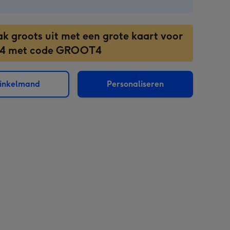
ak groots uit met een grote kaart voor
 4 met code GROOT4
winkelmand
Personaliseren
sions: