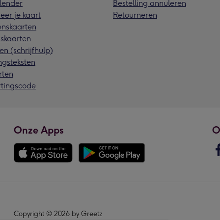
lender
Bestelling annuleren
eer je kaart
Retourneren
nskaarten
skaarten
en (schrijfhulp)
ngsteksten
rten
rtingscode
Onze Apps
O
Copyright © 2026 by Greetz