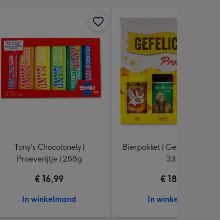
Tony's Chocolonely |
Bierpakket | Gefeliciteerd | 
Proeverijtje | 288g
33 cl
€ 16,99
€ 18,99
In winkelmand
In winkelmand