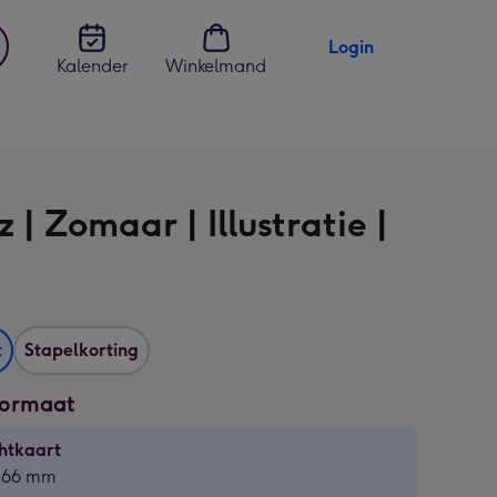
Login
Kalender
Winkelmand
jst
en
 | Zomaar | Illustratie |
t
Stapelkorting
formaat
htkaart
htkaart
 166 mm