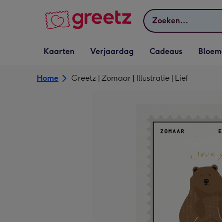
Bekijk meer
Zoeken
Vervolgkeuzelijst
Vervolgkeuzelijst
Vervolgkeuzelijst
Vervolgkeuz
Kaarten
Verjaardag
Cadeaus
Bloem
Kaarten openen
Verjaardag openen
Cadeaus openen
Bloemen o
Home
Greetz | Zomaar | Illustratie | Lief