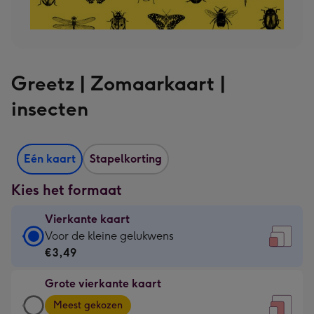
Greetz | Zomaarkaart |
insecten
Eén kaart
Stapelkorting
Kies het formaat
Vierkante kaart
Vierkante
Voor de kleine gelukwens
kaart
€3,49
-
Grote vierkante kaart
€3,49
Grote
-
Meest gekozen