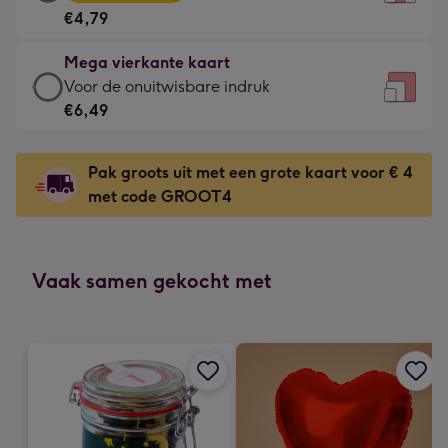
vierkante
Voor
€4,79
kaart
de
-
kleine
Mega vierkante kaart
€4,79
gelukwens
Mega
Voor de onuitwisbare indruk
-
-
vierkante
€6,49
Meest
Dimensions:
kaart
gekozen
130
-
-
Pak groots uit met een grote kaart voor € 4
x
€6,49
Dimensions:
met code GROOT4
130
-
167
mm
Voor
x
de
167
onuitwisbare
Vaak samen gekocht met
mm
indruk
-
Dimensions:
240
x
240
mm