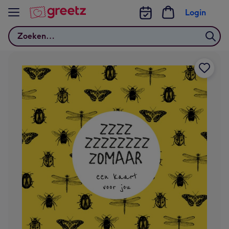
Bekijk meer
Login
Zoeken