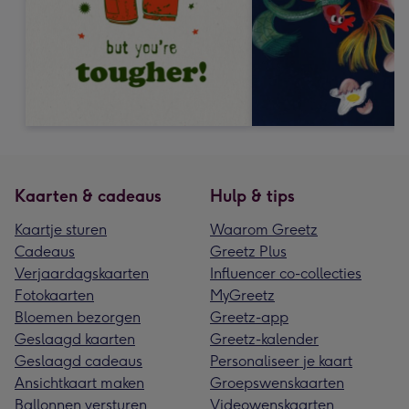
Kaarten & cadeaus
Hulp & tips
Kaartje sturen
Waarom Greetz
Cadeaus
Greetz Plus
Verjaardagskaarten
Influencer co-collecties
Fotokaarten
MyGreetz
Bloemen bezorgen
Greetz-app
Geslaagd kaarten
Greetz-kalender
Geslaagd cadeaus
Personaliseer je kaart
Ansichtkaart maken
Groepswenskaarten
Ballonnen versturen
Videowenskaarten