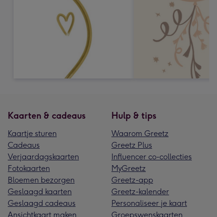
Kaarten & cadeaus
Hulp & tips
Kaartje sturen
Waarom Greetz
Cadeaus
Greetz Plus
Verjaardagskaarten
Influencer co-collecties
Fotokaarten
MyGreetz
Bloemen bezorgen
Greetz-app
Geslaagd kaarten
Greetz-kalender
Geslaagd cadeaus
Personaliseer je kaart
Ansichtkaart maken
Groepswenskaarten