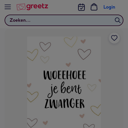
Bekijk meer
Login
Zoeken