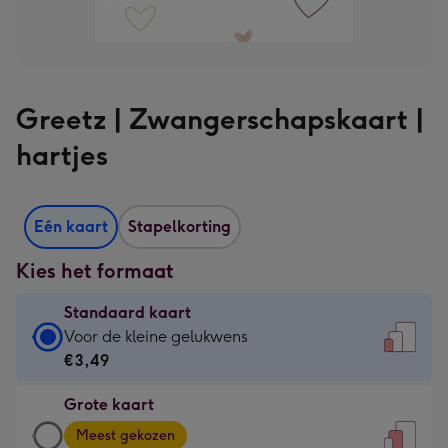
Greetz | Zwangerschapskaart |
hartjes
Eén kaart
Stapelkorting
Kies het formaat
Standaard kaart
Standaard
Voor de kleine gelukwens
kaart
€3,49
-
Grote kaart
€3,49
Grote
-
Meest gekozen