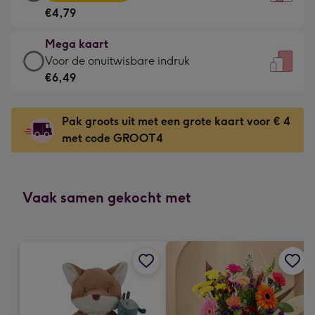
kaart
Voor
€4,79
-
de
€4,79
kleine
Mega kaart
-
gelukwens
Mega
Voor de onuitwisbare indruk
Meest
-
kaart
€6,49
gekozen
Dimensions:
-
-
120
€6,49
Dimensions:
Pak groots uit met een grote kaart voor € 4
x
-
167
met code GROOT4
160
Voor
x
mm
de
231
onuitwisbare
mm
indruk
Vaak samen gekocht met
-
Dimensions:
241
x
333
mm