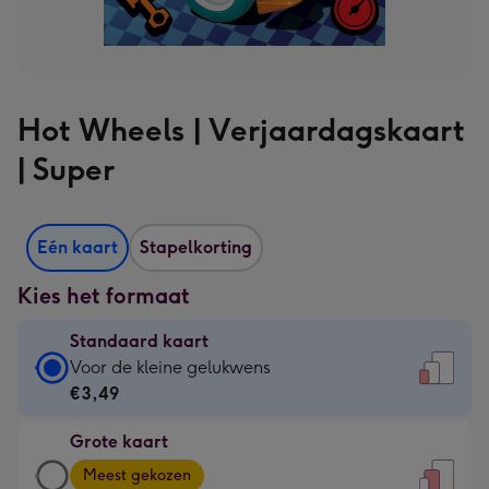
Hot Wheels | Verjaardagskaart
| Super
Eén kaart
Stapelkorting
Kies het formaat
Standaard kaart
Standaard
Voor de kleine gelukwens
kaart
€3,49
-
Grote kaart
€3,49
Grote
-
Meest gekozen