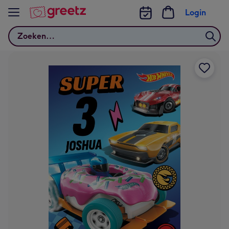
Bekijk meer
Login
Zoeken