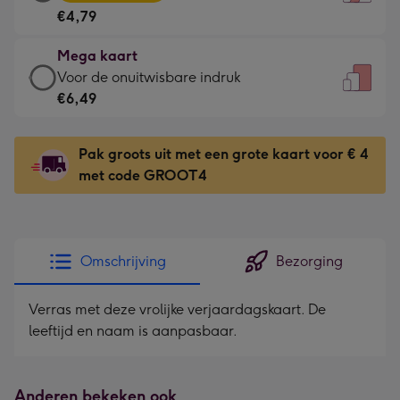
kaart
Voor
€4,79
-
de
€4,79
kleine
Mega kaart
-
gelukwens
Mega
Voor de onuitwisbare indruk
Meest
-
kaart
€6,49
gekozen
Dimensions:
-
-
120
€6,49
Dimensions:
Pak groots uit met een grote kaart voor € 4
x
-
167
met code GROOT4
160
Voor
x
mm
de
231
onuitwisbare
mm
indruk
Omschrijving
Bezorging
-
Dimensions:
Verras met deze vrolijke verjaardagskaart. De
241
leeftijd en naam is aanpasbaar.
x
333
mm
Anderen bekeken ook