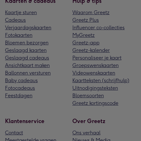
Kaarten & cadeaus
Hulp & tips
Kaartje sturen
Waarom Greetz
Cadeaus
Greetz Plus
Verjaardagskaarten
Influencer co-collecties
Fotokaarten
MyGreetz
Bloemen bezorgen
Greetz-app
Geslaagd kaarten
Greetz-kalender
Geslaagd cadeaus
Personaliseer je kaart
Ansichtkaart maken
Groepswenskaarten
Ballonnen versturen
Videowenskaarten
Baby cadeaus
Kaartteksten (schrijfhulp)
Fotocadeaus
Uitnodigingsteksten
Feestdagen
Bloemsoorten
Greetz kortingscode
Klantenservice
Over Greetz
Contact
Ons verhaal
Meestgestelde vragen
Nieuws & Media