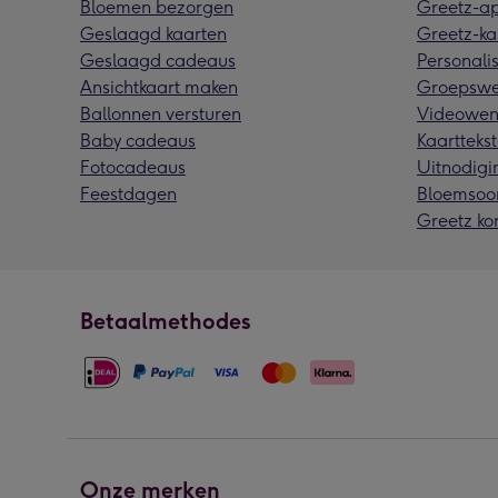
Bloemen bezorgen
Greetz-a
Geslaagd kaarten
Greetz-ka
Geslaagd cadeaus
Personalis
Ansichtkaart maken
Groepswe
Ballonnen versturen
Videowen
Baby cadeaus
Kaarttekst
Fotocadeaus
Uitnodigi
Feestdagen
Bloemsoo
Greetz ko
Betaalmethodes
Onze merken