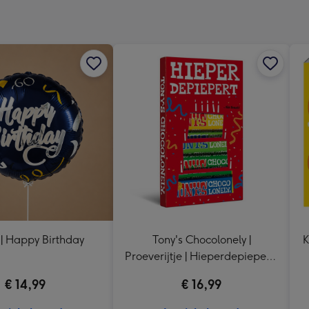
x
333
mm
 | Happy Birthday
Tony's Chocolonely |
K
Proeverijtje | Hieperdepiepert |
288g
€ 14,99
€ 16,99