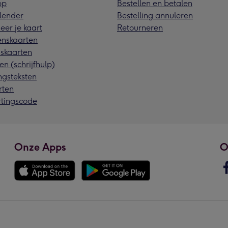
pp
Bestellen en betalen
lender
Bestelling annuleren
eer je kaart
Retourneren
nskaarten
skaarten
en (schrijfhulp)
ngsteksten
rten
rtingscode
Onze Apps
O