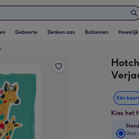
elijst
Vervolgkeuzelijst
Vervolgkeuzelijst
Vervolgkeuzelijst
Vervolgkeuzeli
en
Geboorte
Denken aan
Ballonnen
Huwelijk
penen
Geboorte openen
Denken aan openen
Ballonnen openen
Huwelijk open
m
Hotch
Verja
Eén kaar
Kies het 
Stan
Stan
Voor 