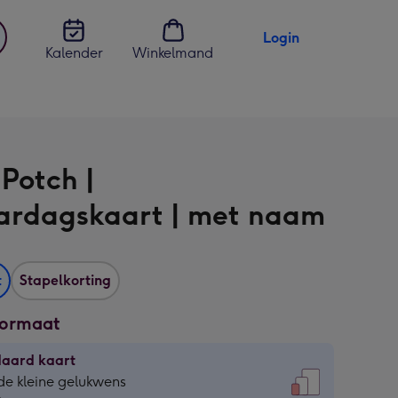
Login
Kalender
Winkelmand
jst
en
Potch |
ardagskaart | met naam
t
Stapelkorting
formaat
daard kaart
daard
de kleine gelukwens