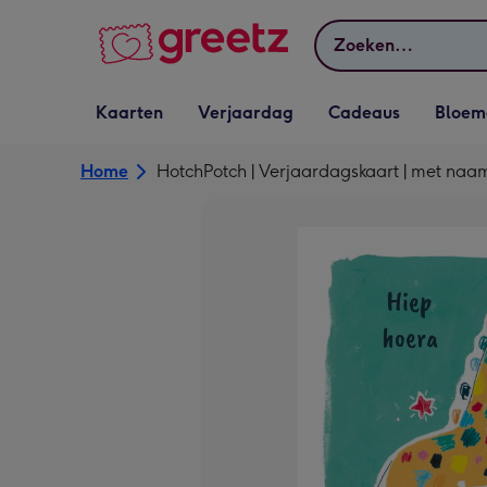
Bekijk meer
Zoeken
Vervolgkeuzelijst
Vervolgkeuzelijst
Vervolgkeuzelijst
Vervolgkeuz
Kaarten
Verjaardag
Cadeaus
Bloem
Kaarten openen
Verjaardag openen
Cadeaus openen
Bloemen o
Home
HotchPotch | Verjaardagskaart | met naa